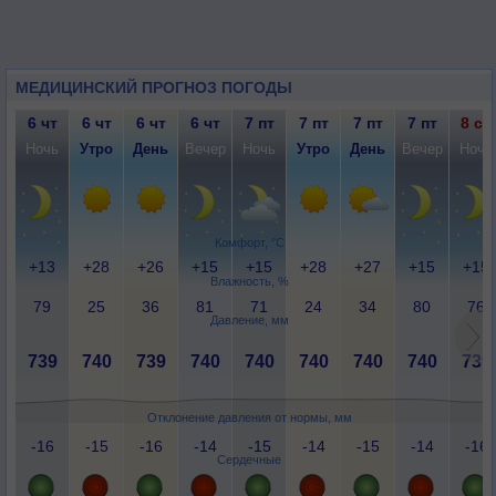
МЕДИЦИНСКИЙ ПРОГНОЗ ПОГОДЫ
6 чт
6 чт
6 чт
6 чт
7 пт
7 пт
7 пт
7 пт
8 сб
Ночь
Утро
День
Вечер
Ночь
Утро
День
Вечер
Ночь
Комфорт, °C
+13
+28
+26
+15
+15
+28
+27
+15
+15
Влажность, %
79
25
36
81
71
24
34
80
76
Давление, мм
739
740
739
740
740
740
740
740
739
Отклонение давления от нормы, мм
-16
-15
-16
-14
-15
-14
-15
-14
-16
Сердечные