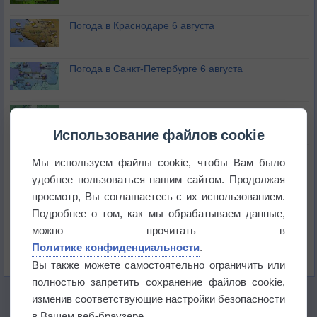
Погода в Краснодаре 6 августа
Погода в Санкт-Петербурге 6 августа
Погода в Москве 6 августа
Использование файлов cookie
Июль в России стал самым тёплым за всю
Мы используем файлы cookie, чтобы Вам было
историю
удобнее пользоваться нашим сайтом. Продолжая
просмотр, Вы соглашаетесь с их использованием.
В Центральной России наступают самые жаркие
дни этого лета
Подробнее о том, как мы обрабатываем данные,
можно прочитать в
Дневная температура воздуха в ОАЭ превысила
Политике конфиденциальности
.
+51°
Вы также можете самостоятельно ограничить или
полностью запретить сохранение файлов cookie,
изменив соответствующие настройки безопасности
в Вашем веб-браузере.