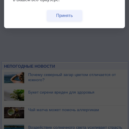
Принять
НЕПОГОДНЫЕ НОВОСТИ
Почему северный загар цветом отличается от
южного?
Букет сирени вреден для здоровья
Чай матча может помочь аллергикам
Воздействие солнечного света усиливает страсть