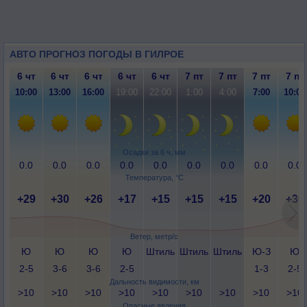
АВТО ПРОГНОЗ ПОГОДЫ В ГИЛРОЕ
6 чт
6 чт
6 чт
6 чт
6 чт
7 пт
7 пт
7 пт
7 пт
10:00
13:00
16:00
19:00
22:00
1:00
4:00
7:00
10:00
Осадки за 6 ч, мм
0.0
0.0
0.0
0.0
0.0
0.0
0.0
0.0
0.0
Температура, °C
+29
+30
+26
+17
+15
+15
+15
+20
+30
Ветер, метр/с
Ю
Ю
Ю
Ю
Штиль
Штиль
Штиль
Ю-З
Ю
2-5
3-6
3-6
2-5
1-3
2-5
Дальность видимости, км
>10
>10
>10
>10
>10
>10
>10
>10
>10
Опасные явления