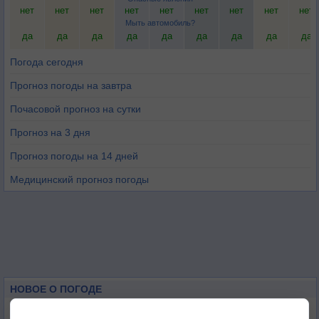
нет
нет
нет
нет
нет
нет
нет
нет
нет
Мыть автомобиль?
да
да
да
да
да
да
да
да
да
Погода сегодня
Прогноз погоды на завтра
Почасовой прогноз на сутки
Прогноз на 3 дня
Прогноз погоды на 14 дней
Медицинский прогноз погоды
НОВОЕ О ПОГОДЕ
Космическая погода и транспорт