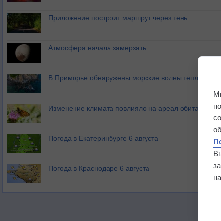
Приложение построит маршрут через тень
Атмосфера начала замерзать
В Приморье обнаружены морские волны тепла
М
п
Изменение климата повлияло на ареал обитания ба
с
о
Погода в Екатеринбурге 6 августа
П
В
з
Погода в Краснодаре 6 августа
на