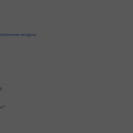
агрязнение воздуха
й
ие?