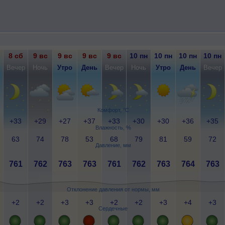
8 сб
9 вс
9 вс
9 вс
9 вс
10 пн
10 пн
10 пн
10 пн
Вечер
Ночь
Утро
День
Вечер
Ночь
Утро
День
Вечер
Комфорт, °C
+33
+29
+27
+37
+33
+30
+30
+36
+35
Влажность, %
63
74
78
53
68
79
81
59
72
Давление, мм
761
762
763
763
761
762
763
764
763
Отклонение давления от нормы, мм
+2
+2
+3
+3
+2
+2
+3
+4
+3
Сердечные