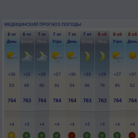
МЕДИЦИНСКИЙ ПРОГНОЗ ПОГОДЫ
6 чт
6 чт
7 пт
7 пт
7 пт
7 пт
8 сб
8 сб
8 сб
День
Вечер
Ночь
Утро
День
Вечер
Ночь
Утро
День
+36
+32
+29
+27
+36
+33
+29
+27
+37
53
65
80
81
54
66
78
85
52
764
763
764
764
764
763
763
764
764
+4
+3
+4
+4
+4
+3
+3
+4
+4