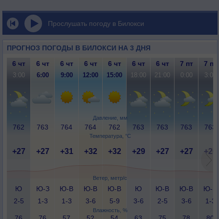
Прослушать погоду в Билокси
ПРОГНОЗ ПОГОДЫ В БИЛОКСИ НА 3 ДНЯ
6 чт
6 чт
6 чт
6 чт
6 чт
6 чт
6 чт
7 пт
7 пт
3:00
6:00
9:00
12:00
15:00
18:00
21:00
0:00
3:00
Давление, мм
762
763
764
764
762
763
763
763
763
Температура, °C
+27
+27
+31
+32
+32
+29
+27
+27
+26
Ветер, метр/с
Ю
Ю-З
Ю-В
Ю-В
Ю-В
Ю
Ю-В
Ю-В
Ю-В
2-5
1-3
1-3
3-6
5-9
3-6
2-5
3-6
1-3
Влажность, %
76
76
57
52
54
63
75
78
80