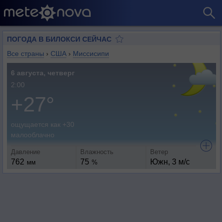
ПОГОДА В БИЛОКСИ СЕЙЧАС
Все страны
›
США
›
Миссисипи
6 августа, четверг
2:00
+27°
ощущается как +30
малооблачно
Давление
Влажность
Ветер
762
75
Южн, 3 м/с
мм
%