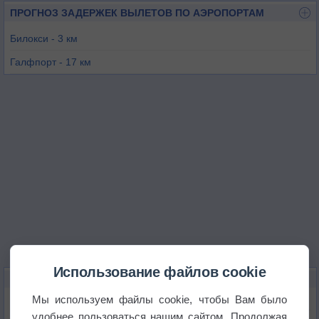
ПРОГНОЗ ЗАДЕРЖЕК ВЫЛЕТОВ ПО АЭРОПОРТАМ
Билокси - 3 км
Галфпорт - 17 км
Паскагула - 36 км
Бей-Сент-Луис - 54 км
Мобайл - 71 км
Пикаюн - 73 км
Использование файлов cookie
КАРТЫ ПОГОДЫ В БИЛОКСИ
Мы используем файлы cookie, чтобы Вам было
Температура
удобнее пользоваться нашим сайтом. Продолжая