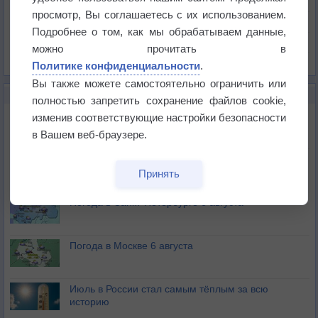
Давление
просмотр, Вы соглашаетесь с их использованием.
Осадки
Подробнее о том, как мы обрабатываем данные,
Облачность
можно прочитать в
Список всех карт
Политике конфиденциальности
.
Вы также можете самостоятельно ограничить или
НОВОЕ О ПОГОДЕ
полностью запретить сохранение файлов cookie,
Погода в Екатеринбурге 6 августа
изменив соответствующие настройки безопасности
в Вашем веб-браузере.
Погода в Краснодаре 6 августа
Принять
Погода в Санкт-Петербурге 6 августа
Погода в Москве 6 августа
Июль в России стал самым тёплым за всю
историю