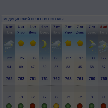
МЕДИЦИНСКИЙ ПРОГНОЗ ПОГОДЫ
6 чт
6 чт
6 чт
6 чт
7 пт
7 пт
7 пт
7 пт
8 сб
Ночь
Утро
День
Вечер
Ночь
Утро
День
Вечер
Ночь
+22
+25
+36
+33
+25
+27
+37
+33
+22
94
89
47
59
87
83
45
58
87
762
763
761
761
762
763
761
760
760
+2
+3
+2
+2
+2
+3
+2
0
+1