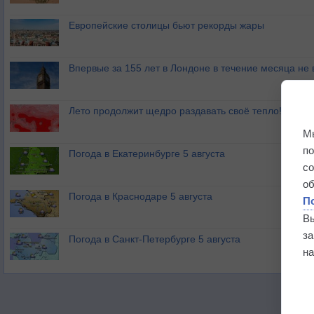
Европейские столицы бьют рекорды жары
Впервые за 155 лет в Лондоне в течение месяца не
Лето продолжит щедро раздавать своё тепло!
М
п
Погода в Екатеринбурге 5 августа
с
о
Погода в Краснодаре 5 августа
П
В
з
Погода в Санкт-Петербурге 5 августа
на