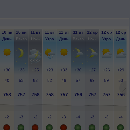
10 пн
10 пн
11 вт
11 вт
11 вт
11 вт
12 ср
12 ср
12 ср
День
Вечер
Ночь
Утро
День
Вечер
Ночь
Утро
День
+36
+33
+25
+23
+33
+30
+27
+26
+29
40
53
82
82
46
57
69
59
53
758
757
758
758
757
756
757
757
756
-2
-3
-2
-2
-3
-4
-3
-3
-4