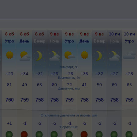
8 сб
8 сб
8 сб
9 вс
9 вс
9 вс
9 вс
10 пн
10 пн
Утро
День
Вечер
Ночь
Утро
День
Вечер
Ночь
Утро
Комфорт, °C
+23
+34
+31
+26
+26
+35
+32
+27
+28
Влажность, %
81
49
63
80
72
41
50
60
65
Давление, мм
760
759
758
758
759
758
758
758
759
Отклонение давления от нормы, мм
+1
-1
-2
-2
-1
-2
-2
-2
-1
Сердечные