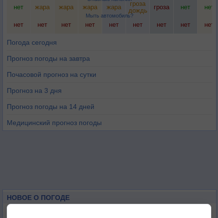
гроза
нет
жара
жара
жара
жара
гроза
нет
нет
дождь
Мыть автомобиль?
нет
нет
нет
нет
нет
нет
нет
нет
нет
Погода сегодня
Прогноз погоды на завтра
Почасовой прогноз на сутки
Прогноз на 3 дня
Прогноз погоды на 14 дней
Медицинский прогноз погоды
НОВОЕ О ПОГОДЕ
Погода в Екатеринбурге 6 августа