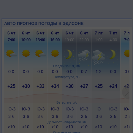
АВТО ПРОГНОЗ ПОГОДЫ В ЭДИСОНЕ
6 чт
6 чт
6 чт
6 чт
6 чт
6 чт
7 пт
7 пт
7 пт
7:00
10:00
13:00
16:00
19:00
22:00
1:00
4:00
7:00
Осадки за 6 ч, мм
0.0
0.0
0.0
0.0
0.0
0.7
1.2
0.0
0.0
Температура, °C
+25
+30
+33
+34
+30
+27
+25
+24
+26
Ветер, метр/с
Ю-З
Ю-З
Ю-З
Ю-З
Ю-З
Ю-З
Ю
Ю-З
Ю-З
3-6
3-6
3-6
3-6
3-6
2-5
3-6
2-5
2-5
Дальность видимости, км
>10
>10
>10
>10
>10
>10
>10
>10
>10
Опасные явления