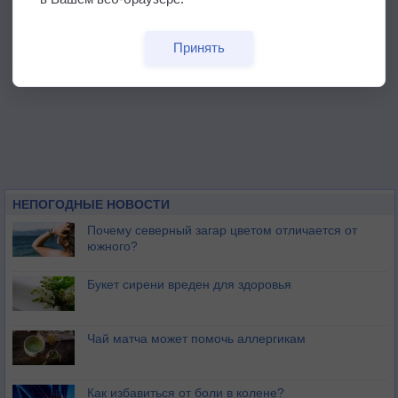
Принять
НЕПОГОДНЫЕ НОВОСТИ
Почему северный загар цветом отличается от
южного?
Букет сирени вреден для здоровья
Чай матча может помочь аллергикам
Как избавиться от боли в колене?