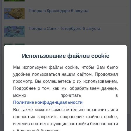
Погода в Краснодаре 6 августа
Погода в Санкт-Петербурге 6 августа
Погода в Москве 6 августа
Использование файлов cookie
Июль в России стал самым тёплым за всю
Мы используем файлы cookie, чтобы Вам было
историю
удобнее пользоваться нашим сайтом. Продолжая
просмотр, Вы соглашаетесь с их использованием.
В Центральной России наступают самые жаркие
дни этого лета
Подробнее о том, как мы обрабатываем данные,
можно прочитать в
Дневная температура воздуха в ОАЭ превысила
Политике конфиденциальности
.
+51°
Вы также можете самостоятельно ограничить или
полностью запретить сохранение файлов cookie,
изменив соответствующие настройки безопасности
в Вашем веб-браузере.