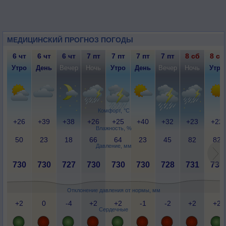
МЕДИЦИНСКИЙ ПРОГНОЗ ПОГОДЫ
6 чт
6 чт
6 чт
7 пт
7 пт
7 пт
7 пт
8 сб
8 сб
Утро
День
Вечер
Ночь
Утро
День
Вечер
Ночь
Утро
Комфорт, °C
+26
+39
+38
+26
+25
+40
+32
+23
+22
Влажность, %
50
23
18
66
64
23
45
82
82
Давление, мм
730
730
727
730
730
730
728
731
731
Отклонение давления от нормы, мм
+2
0
-4
+2
+2
-1
-2
+2
+2
Сердечные