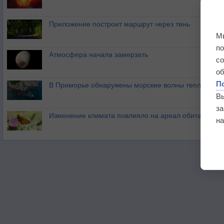
Приложение построит маршрут через тень
М
п
Атмосфера начала замерзать
с
о
П
В Приморье обнаружены морские волны тепла
В
з
Изменение климата повлияло на ареал обитания ба
на