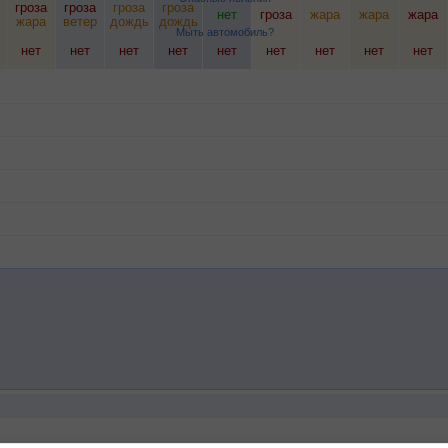
гроза
гроза
гроза
гроза
нет
гроза
жара
жара
жара
жара
ветер
дождь
дождь
Мыть автомобиль?
нет
нет
нет
нет
нет
нет
нет
нет
нет