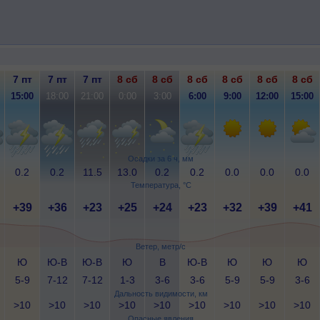
7 пт
7 пт
7 пт
8 сб
8 сб
8 сб
8 сб
8 сб
8 сб
15:00
18:00
21:00
0:00
3:00
6:00
9:00
12:00
15:00
Осадки за 6 ч, мм
0.2
0.2
11.5
13.0
0.2
0.2
0.0
0.0
0.0
Температура, °C
+39
+36
+23
+25
+24
+23
+32
+39
+41
Ветер, метр/с
Ю
Ю-В
Ю-В
Ю
В
Ю-В
Ю
Ю
Ю
5-9
7-12
7-12
1-3
3-6
3-6
5-9
5-9
3-6
Дальность видимости, км
>10
>10
>10
>10
>10
>10
>10
>10
>10
Опасные явления