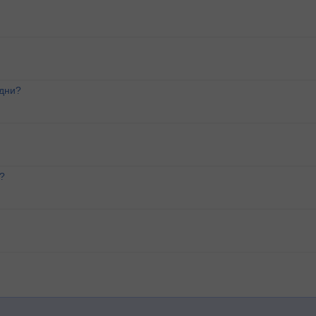
 дни?
?