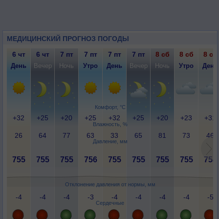
МЕДИЦИНСКИЙ ПРОГНОЗ ПОГОДЫ
6 чт
6 чт
7 пт
7 пт
7 пт
7 пт
8 сб
8 сб
8 сб
День
Вечер
Ночь
Утро
День
Вечер
Ночь
Утро
День
Комфорт, °C
+32
+25
+20
+25
+32
+25
+20
+23
+31
Влажность, %
26
64
77
63
33
65
81
73
46
Давление, мм
755
755
755
756
755
755
755
755
754
Отклонение давления от нормы, мм
-4
-4
-4
-3
-4
-4
-4
-4
-5
Сердечные