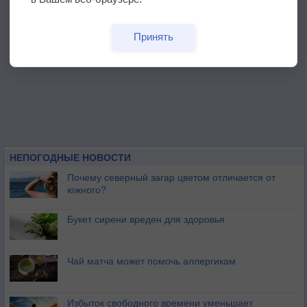
Принять
НЕПОГОДНЫЕ НОВОСТИ
Почему северный загар цветом отличается от
южного?
Букет сирени вреден для здоровья
Чай матча может помочь аллергикам
Избыток свободного времени уменьшает