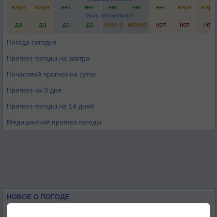
жара
жара
нет
нет
нет
нет
нет
жара
жара
Мыть автомобиль?
да
да
да
да
можно
можно
нет
нет
нет
Погода сегодня
Прогноз погоды на завтра
Почасовой прогноз на сутки
Прогноз на 3 дня
Прогноз погоды на 14 дней
Медицинский прогноз погоды
НОВОЕ О ПОГОДЕ
Космическая погода и транспорт