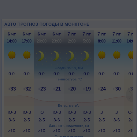
АВТО ПРОГНОЗ ПОГОДЫ В МОНКТОНЕ
6 чт
6 чт
6 чт
6 чт
7 пт
7 пт
7 пт
7 пт
7 пт
14:00
17:00
20:00
23:00
2:00
5:00
8:00
11:00
14:00
Осадки за 6 ч, мм
0.0
0.0
0.0
0.0
0.0
0.0
0.0
0.0
0.0
Температура, °C
+33
+32
+23
+21
+20
+19
+24
+30
+33
Ветер, метр/с
Ю-З
Ю-З
Ю
Ю-З
Ю-З
Ю-З
З
З
С-З
3-6
2-5
2-5
3-6
2-5
2-5
2-5
3-6
2-5
Дальность видимости, км
>10
>10
>10
>10
>10
>10
>10
>10
>10
Опасные явления