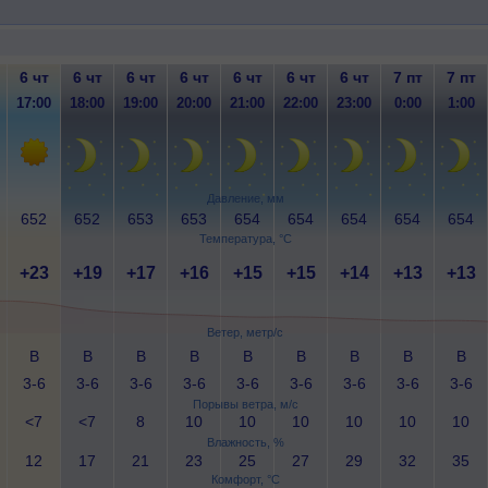
6 чт
6 чт
6 чт
6 чт
6 чт
6 чт
6 чт
7 пт
7 пт
17:00
18:00
19:00
20:00
21:00
22:00
23:00
0:00
1:00
Давление, мм
652
652
653
653
654
654
654
654
654
Температура, °C
+23
+19
+17
+16
+15
+15
+14
+13
+13
Ветер, метр/с
В
В
В
В
В
В
В
В
В
3-6
3-6
3-6
3-6
3-6
3-6
3-6
3-6
3-6
Порывы ветра, м/с
<7
<7
8
10
10
10
10
10
10
Влажность, %
12
17
21
23
25
27
29
32
35
Комфорт, °C