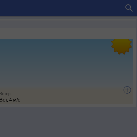
Ветер
Вст, 4 м/с