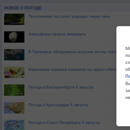
Звишаване - 158 км
НОВОЕ О ПОГОДЕ
Франкистаун - 159 км
Приложение построит маршрут через тень
Квекве - 191 км
Гокве - 220 км
Атмосфера начала замерзать
М
В Приморье обнаружены морские волны тепла
п
с
о
Изменение климата повлияло на ареал обитания ба
П
В
Погода в Екатеринбурге 6 августа
з
на
Погода в Краснодаре 6 августа
Погода в Санкт-Петербурге 6 августа