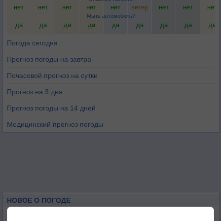
нет
нет
нет
нет
нет
ветер
нет
нет
нет
Мыть автомобиль?
да
да
да
да
да
да
да
да
да
Погода сегодня
Прогноз погоды на завтра
Почасовой прогноз на сутки
Прогноз на 3 дня
Прогноз погоды на 14 дней
Медицинский прогноз погоды
НОВОЕ О ПОГОДЕ
Дневная температура воздуха в ОАЭ превысила