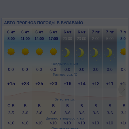
АВТО ПРОГНОЗ ПОГОДЫ В БУЛАВАЙО
6 чт
6 чт
6 чт
6 чт
6 чт
6 чт
7 пт
7 пт
7 пт
8:00
11:00
14:00
17:00
20:00
23:00
2:00
5:00
8:00
Осадки за 6 ч, мм
0.0
0.0
0.0
0.0
0.0
0.0
0.0
0.0
0.0
Температура, °C
+15
+23
+25
+23
+16
+14
+12
+11
+14
Ветер, метр/с
С-В
В
В
В
В
В
В
В
В
2-5
3-6
3-6
3-6
3-6
3-6
3-6
3-6
3-6
Дальность видимости, км
>10
>10
>10
>10
>10
>10
>10
>10
>10
Опасные явления