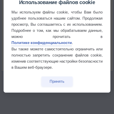
+51°
Использование файлов cookie
Мы используем файлы cookie, чтобы Вам было
Европейские столицы бьют рекорды жары
удобнее пользоваться нашим сайтом. Продолжая
просмотр, Вы соглашаетесь с их использованием.
Впервые за 155 лет в Лондоне в течение месяца
Подробнее о том, как мы обрабатываем данные,
не выпадал дождь
можно прочитать в
Политике конфиденциальности
.
Лето продолжит щедро раздавать своё тепло!
Вы также можете самостоятельно ограничить или
полностью запретить сохранение файлов cookie,
Погода в Екатеринбурге 5 августа
изменив соответствующие настройки безопасности
в Вашем веб-браузере.
Принять