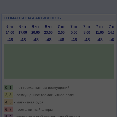
ГЕОМАГНИТНАЯ АКТИВНОСТЬ
6 чт
6 чт
6 чт
6 чт
7 пт
7 пт
7 пт
7 пт
7 пт
14:00
17:00
20:00
23:00
2:00
5:00
8:00
11:00
14:00
-48
-48
-48
-48
-48
-48
-48
-48
-48
0, 1
- нет геомагнитных возмущений
2, 3
- возмущенное геомагнитное поле
4, 5
- магнитная буря
6, 7
- геомагнитный шторм
8, 9
- экстремальный геомагнитный шторм