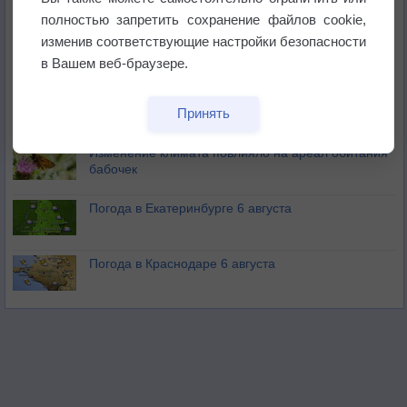
полностью запретить сохранение файлов cookie,
изменив соответствующие настройки безопасности
Атмосфера начала замерзать
в Вашем веб-браузере.
В Приморье обнаружены морские волны тепла
Принять
Изменение климата повлияло на ареал обитания
бабочек
Погода в Екатеринбурге 6 августа
Погода в Краснодаре 6 августа