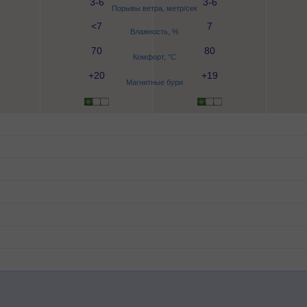
3-6
3-6
Порывы ветра, метр/сек
<7
7
Влажность, %
70
80
Комфорт, °C
+20
+19
Магнитные бури