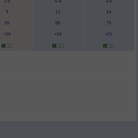
3-6
5-9
3-6
9
12
14
55
65
79
+26
+24
+21