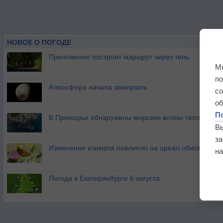
НОВОЕ О ПОГОДЕ
Приложение построит маршрут через тень
М
п
Атмосфера начала замерзать
с
о
П
В Приморье обнаружены морские волны тепла
В
з
Изменение климата повлияло на ареал обитания ба
на
Погода в Екатеринбурге 6 августа