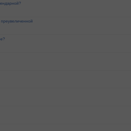
лендарной?
о преувеличенной
ие?