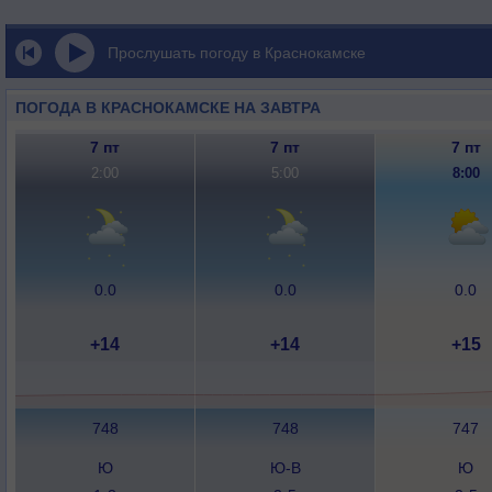
Прослушать погоду в Краснокамске
ПОГОДА В КРАСНОКАМСКЕ НА ЗАВТРА
7 пт
7 пт
7 пт
2:00
5:00
8:00
0.0
0.0
0.0
+14
+14
+15
748
748
747
Ю
Ю-В
Ю