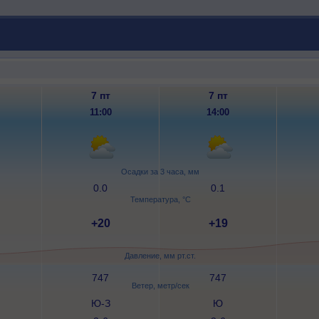
7 пт
7 пт
11:00
14:00
Осадки за 3 часа, мм
0.0
0.1
Температура, °C
+20
+19
Давление, мм рт.ст.
747
747
Ветер, метр/сек
Ю-З
Ю