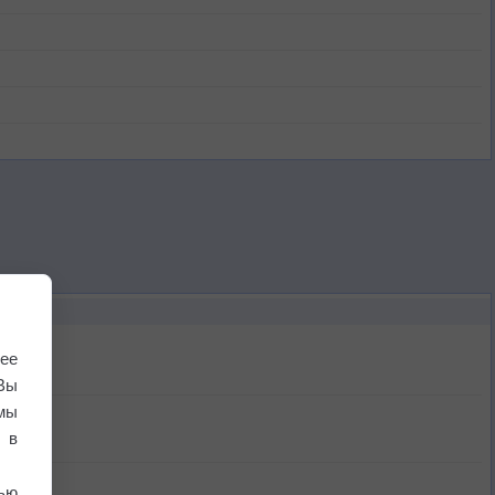
ее
Вы
мы
 в
ью