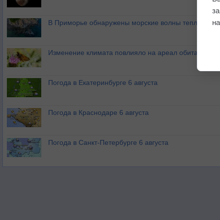
з
на
В Приморье обнаружены морские волны тепла
Изменение климата повлияло на ареал обитания ба
Погода в Екатеринбурге 6 августа
Погода в Краснодаре 6 августа
Погода в Санкт-Петербурге 6 августа