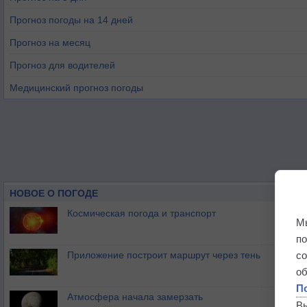
Прогноз погоды на 14 дней
Прогноз на месяц
Прогноз для водителей
Медицинский прогноз погоды
НОВОЕ О ПОГОДЕ
Космическая погода и транспорт
М
п
Приложение построит маршрут через тень
с
о
П
Атмосфера начала замерзать
В