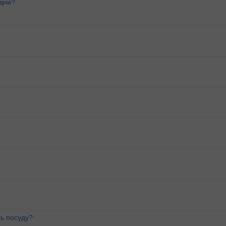
 дни?
ь посуду?