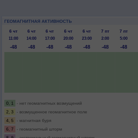
ГЕОМАГНИТНАЯ АКТИВНОСТЬ
6 чт
6 чт
6 чт
6 чт
6 чт
7 пт
7 пт
11:00
14:00
17:00
20:00
23:00
2:00
5:00
-48
-48
-48
-48
-48
-48
-48
0, 1
- нет геомагнитных возмущений
2, 3
- возмущенное геомагнитное поле
4, 5
- магнитная буря
6, 7
- геомагнитный шторм
8, 9
- экстремальный геомагнитный шторм