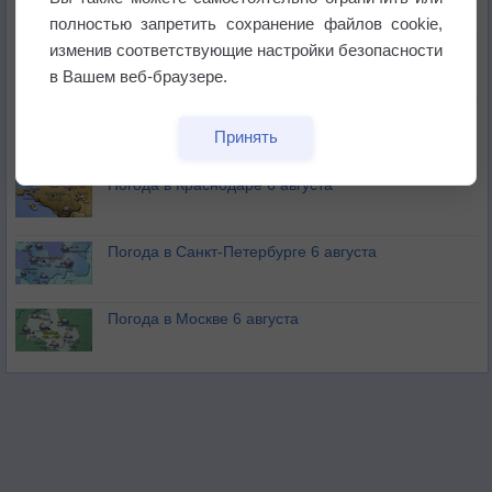
полностью запретить сохранение файлов cookie,
изменив соответствующие настройки безопасности
Изменение климата повлияло на ареал обитания
бабочек
в Вашем веб-браузере.
Погода в Екатеринбурге 6 августа
Принять
Погода в Краснодаре 6 августа
Погода в Санкт-Петербурге 6 августа
Погода в Москве 6 августа