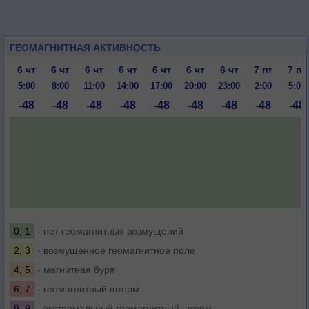
ГЕОМАГНИТНАЯ АКТИВНОСТЬ
6 чт
6 чт
6 чт
6 чт
6 чт
6 чт
6 чт
7 пт
7 пт
5:00
8:00
11:00
14:00
17:00
20:00
23:00
2:00
5:00
-48
-48
-48
-48
-48
-48
-48
-48
-48
0, 1
- нет геомагнитных возмущений
2, 3
- возмущенное геомагнитное поле
4, 5
- магнитная буря
6, 7
- геомагнитный шторм
8, 9
- экстремальный геомагнитный шторм