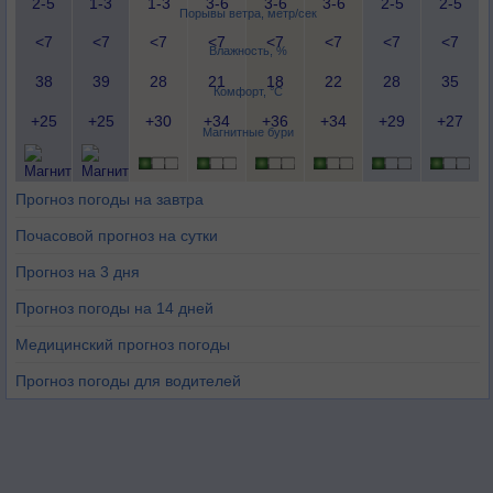
2-5
1-3
1-3
3-6
3-6
3-6
2-5
2-5
Порывы ветра, метр/сек
<7
<7
<7
<7
<7
<7
<7
<7
Влажность, %
38
39
28
21
18
22
28
35
Комфорт, °C
+25
+25
+30
+34
+36
+34
+29
+27
Магнитные бури
Прогноз погоды на завтра
Почасовой прогноз на сутки
Прогноз на 3 дня
Прогноз погоды на 14 дней
Медицинский прогноз погоды
Прогноз погоды для водителей