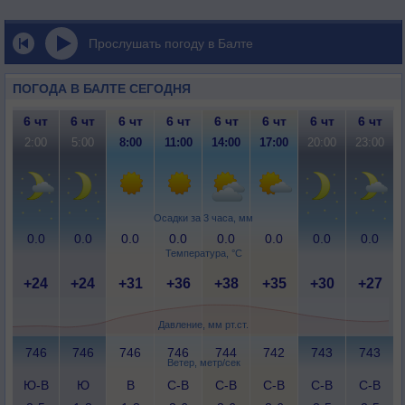
Прослушать погоду в Балте
ПОГОДА В БАЛТЕ СЕГОДНЯ
6 чт
6 чт
6 чт
6 чт
6 чт
6 чт
6 чт
6 чт
2:00
5:00
8:00
11:00
14:00
17:00
20:00
23:00
Осадки за 3 часа, мм
0.0
0.0
0.0
0.0
0.0
0.0
0.0
0.0
Температура, °C
+24
+24
+31
+36
+38
+35
+30
+27
Давление, мм рт.ст.
746
746
746
746
744
742
743
743
Ветер, метр/сек
Ю-В
Ю
В
С-В
С-В
С-В
С-В
С-В