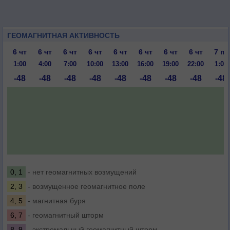
ГЕОМАГНИТНАЯ АКТИВНОСТЬ
6 чт
6 чт
6 чт
6 чт
6 чт
6 чт
6 чт
6 чт
7 пт
1:00
4:00
7:00
10:00
13:00
16:00
19:00
22:00
1:00
-48
-48
-48
-48
-48
-48
-48
-48
-48
0, 1
- нет геомагнитных возмущений
2, 3
- возмущенное геомагнитное поле
4, 5
- магнитная буря
6, 7
- геомагнитный шторм
8, 9
- экстремальный геомагнитный шторм