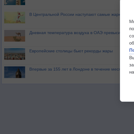
В Центральной России наступают самые жаркие дни 
М
п
Дневная температура воздуха в ОАЭ превысила +51
с
о
П
Европейские столицы бьют рекорды жары
В
з
Впервые за 155 лет в Лондоне в течение месяца не
на