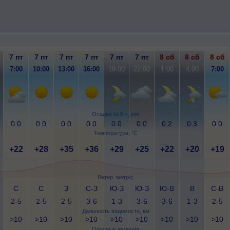
7 пт
7 пт
7 пт
7 пт
7 пт
7 пт
8 сб
8 сб
8 сб
7:00
10:00
13:00
16:00
19:00
22:00
1:00
4:00
7:00
Осадки за 6 ч, мм
0.0
0.0
0.0
0.0
0.0
0.0
0.2
0.3
0.0
Температура, °C
+22
+28
+35
+36
+29
+25
+22
+20
+19
Ветер, метр/с
С
С
З
С-З
Ю-З
Ю-З
Ю-В
В
С-В
2-5
2-5
2-5
3-6
1-3
3-6
3-6
1-3
2-5
Дальность видимости, км
>10
>10
>10
>10
>10
>10
>10
>10
>10
Опасные явления