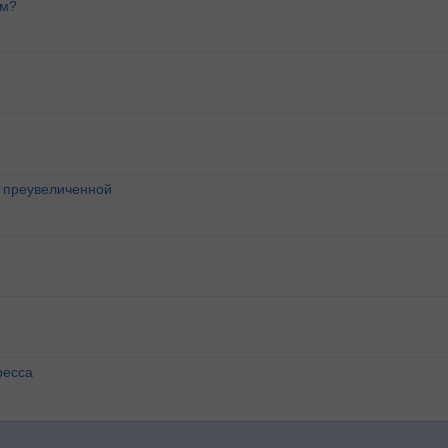
ем?
о преувеличенной
ресса