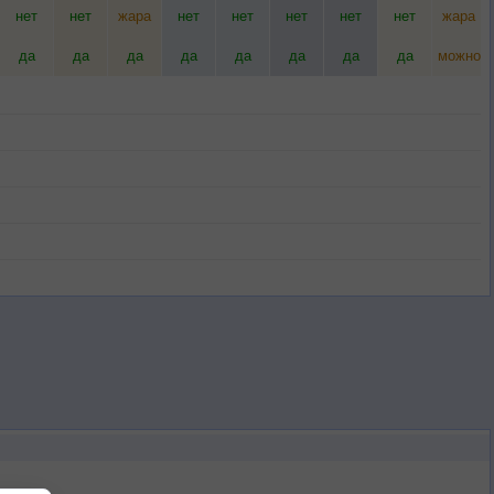
нет
нет
жара
нет
нет
нет
нет
нет
жара
да
да
да
да
да
да
да
да
можно