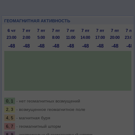
ГЕОМАГНИТНАЯ АКТИВНОСТЬ
6 чт
7 пт
7 пт
7 пт
7 пт
7 пт
7 пт
7 пт
7 пт
23:00
2:00
5:00
8:00
11:00
14:00
17:00
20:00
23:00
-48
-48
-48
-48
-48
-48
-48
-48
-48
0, 1
- нет геомагнитных возмущений
2, 3
- возмущенное геомагнитное поле
4, 5
- магнитная буря
6, 7
- геомагнитный шторм
8, 9
- экстремальный геомагнитный шторм