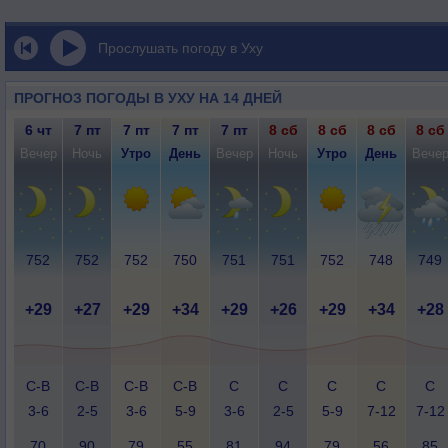
Прослушать погоду в Уху
ПРОГНОЗ ПОГОДЫ В УХУ НА 14 ДНЕЙ
6 чт
7 пт
7 пт
7 пт
7 пт
8 сб
8 сб
8 сб
8 сб
Вечер
Ночь
Утро
День
Вечер
Ночь
Утро
День
Вече
752
752
752
750
751
751
752
748
749
+29
+27
+29
+34
+29
+26
+29
+34
+28
С-В
С-В
С-В
С-В
С
С
С
С
С
3-6
2-5
3-6
5-9
3-6
2-5
5-9
7-12
7-12
70
90
79
55
81
94
79
56
85