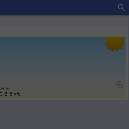
Ветер
С-В, 5 м/с