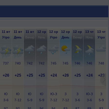
11 вт
11 вт
11 вт
12 ср
12 ср
12 ср
12 ср
13 чт
13 чт
Утро
День
Вечер
Ночь
Утро
День
Вечер
Ночь
Утро
737
740
742
742
745
745
746
746
748
+26
+25
+25
+25
+24
+26
+25
+24
+23
Ю
Ю
Ю
Ю
Ю-З
З
З
Ю-З
З
3-6
7-12
5-9
5-9
7-12
7-12
3-6
3-6
5-9
97
92
91
94
94
83
87
89
83