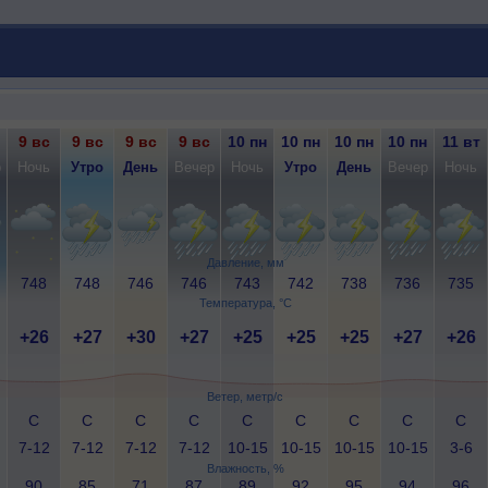
9 вс
9 вс
9 вс
9 вс
10 пн
10 пн
10 пн
10 пн
11 вт
р
Ночь
Утро
День
Вечер
Ночь
Утро
День
Вечер
Ночь
Давление, мм
748
748
746
746
743
742
738
736
735
Температура, °C
+26
+27
+30
+27
+25
+25
+25
+27
+26
Ветер, метр/с
С
С
С
С
С
С
С
С
С
7-12
7-12
7-12
7-12
10-15
10-15
10-15
10-15
3-6
Влажность, %
90
85
71
87
89
92
95
94
96