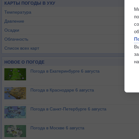
КАРТЫ ПОГОДЫ В УХУ
М
Температура
п
Давление
с
Осадки
о
П
Облачность
В
Список всех карт
з
на
НОВОЕ О ПОГОДЕ
Погода в Екатеринбурге 6 августа
Погода в Краснодаре 6 августа
Погода в Санкт-Петербурге 6 августа
Погода в Москве 6 августа