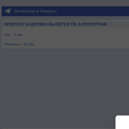
Метеонова в Telegram
ПРОГНОЗ ЗАДЕРЖЕК ВЫЛЕТОВ ПО АЭРОПОРТАМ
Уху - 3 км
Нанкинь - 61 км
Чичжоу - 97 км
Чанчжоу - 144 км
Хэфэй - 150 км
Аньцин - 155 км