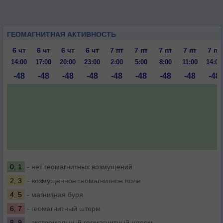
ГЕОМАГНИТНАЯ АКТИВНОСТЬ
6 чт
6 чт
6 чт
6 чт
7 пт
7 пт
7 пт
7 пт
7 пт
14:00
17:00
20:00
23:00
2:00
5:00
8:00
11:00
14:00
-48
-48
-48
-48
-48
-48
-48
-48
-48
0, 1
- нет геомагнитных возмущений
2, 3
- возмущенное геомагнитное поле
4, 5
- магнитная буря
6, 7
- геомагнитный шторм
8, 9
- экстремальный геомагнитный шторм