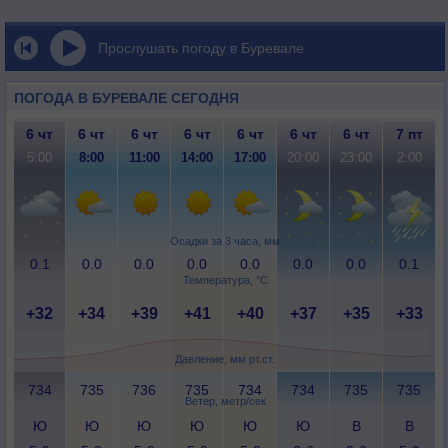
Прослушать погоду в Буревале
ПОГОДА В БУРЕВАЛЕ СЕГОДНЯ
6 чт
6 чт
6 чт
6 чт
6 чт
6 чт
6 чт
7 пт
5:00
8:00
11:00
14:00
17:00
20:00
23:00
2:00
Осадки за 3 часа, мм
0.1
0.0
0.0
0.0
0.0
0.0
0.0
0.1
Температура, °C
+32
+34
+39
+41
+40
+37
+35
+33
Давление, мм рт.ст.
734
735
736
735
734
734
735
735
Ветер, метр/сек
Ю
Ю
Ю
Ю
Ю
Ю
В
В