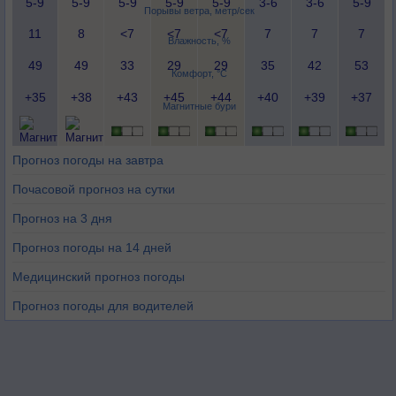
5-9
5-9
5-9
5-9
5-9
3-6
3-6
5-9
Порывы ветра, метр/сек
11
8
<7
<7
<7
7
7
7
Влажность, %
49
49
33
29
29
35
42
53
Комфорт, °C
+35
+38
+43
+45
+44
+40
+39
+37
Магнитные бури
Прогноз погоды на завтра
Почасовой прогноз на сутки
Прогноз на 3 дня
Прогноз погоды на 14 дней
Медицинский прогноз погоды
Прогноз погоды для водителей