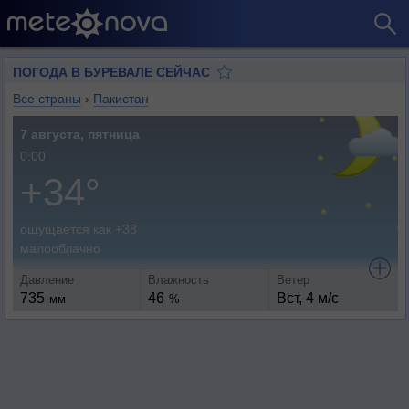
ПОГОДА В БУРЕВАЛЕ СЕЙЧАС
Все страны
›
Пакистан
7 августа, пятница
0:00
+34°
ощущается как +38
малооблачно
Давление
Влажность
Ветер
735
46
Вст, 4 м/с
мм
%