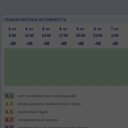
ГЕОМАГНИТНАЯ АКТИВНОСТЬ
6 чт
6 чт
6 чт
6 чт
6 чт
6 чт
7 пт
8:00
11:00
14:00
17:00
20:00
23:00
2:00
-48
-48
-48
-48
-48
-48
-48
0, 1
- нет геомагнитных возмущений
2, 3
- возмущенное геомагнитное поле
4, 5
- магнитная буря
6, 7
- геомагнитный шторм
8, 9
- экстремальный геомагнитный шторм