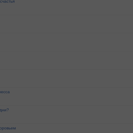
счастья
ресса
 дни?
доровьем