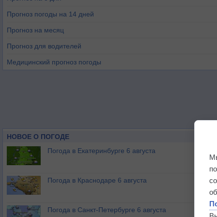
Прогноз погоды на 14 дней
Прогноз на месяц
Прогноз для водителей
Медицинский прогноз погоды
НОВОЕ О ПОГОДЕ
Погода в Екатеринбурге 6 августа
М
п
Погода в Краснодаре 6 августа
с
о
П
Погода в Санкт-Петербурге 6 августа
В