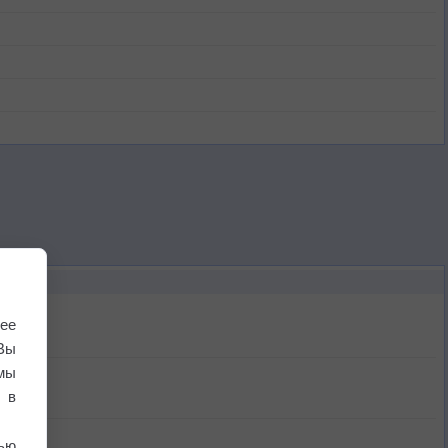
ее
Вы
мы
 в
ью