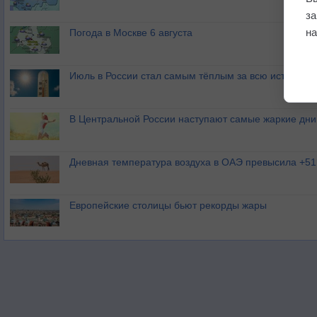
з
на
Погода в Москве 6 августа
Июль в России стал самым тёплым за всю историю
В Центральной России наступают самые жаркие дни 
Дневная температура воздуха в ОАЭ превысила +51
Европейские столицы бьют рекорды жары