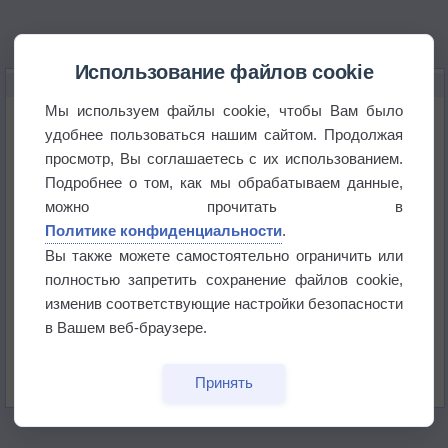
Использование файлов cookie
НОВОЕ О ПОГОДЕ
Мы используем файлы cookie, чтобы Вам было
Дневная температура воздуха в ОАЭ превысила
+51°
удобнее пользоваться нашим сайтом. Продолжая
просмотр, Вы соглашаетесь с их использованием.
Европейские столицы бьют рекорды жары
Подробнее о том, как мы обрабатываем данные,
можно прочитать в
Политике конфиденциальности
.
Впервые за 155 лет в Лондоне в течение месяца
не выпадал дождь
Вы также можете самостоятельно ограничить или
полностью запретить сохранение файлов cookie,
Лето продолжит щедро раздавать своё тепло!
изменив соответствующие настройки безопасности
в Вашем веб-браузере.
Погода в Екатеринбурге 5 августа
Принять