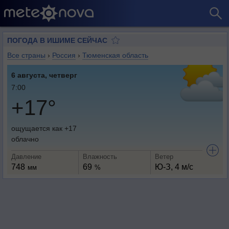
ПОГОДА В ИШИМЕ СЕЙЧАС
Все страны
›
Россия
›
Тюменская область
6 августа, четверг
7:00
+17°
ощущается как +17
облачно
Давление
Влажность
Ветер
748
69
Ю-З, 4 м/с
мм
%