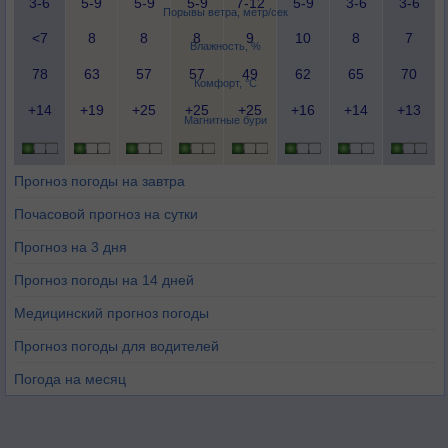
3-6
5-9
5-9
5-9
7-12
5-9
3-6
3-6
Порывы ветра, метр/сек
<7
8
8
8
9
10
8
7
Влажность, %
78
63
57
57
49
62
65
70
Комфорт, °C
+14
+19
+25
+25
+25
+16
+14
+13
Магнитные бури
Прогноз погоды на завтра
Почасовой прогноз на сутки
Прогноз на 3 дня
Прогноз погоды на 14 дней
Медицинский прогноз погоды
Прогноз погоды для водителей
Погода на месяц