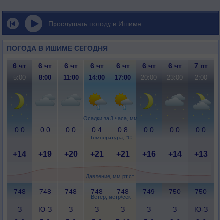
Прослушать погоду в Ишиме
ПОГОДА В ИШИМЕ СЕГОДНЯ
6 чт
6 чт
6 чт
6 чт
6 чт
6 чт
6 чт
7 пт
5:00
8:00
11:00
14:00
17:00
20:00
23:00
2:00
Осадки за 3 часа, мм
0.0
0.0
0.0
0.4
0.8
0.0
0.0
0.0
Температура, °C
+14
+19
+20
+21
+21
+16
+14
+13
Давление, мм рт.ст.
748
748
748
748
748
749
750
750
Ветер, метр/сек
З
Ю-З
З
З
З
З
З
Ю-З