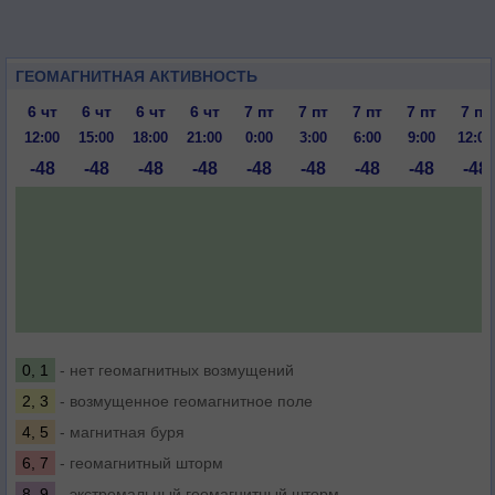
ГЕОМАГНИТНАЯ АКТИВНОСТЬ
6 чт
6 чт
6 чт
6 чт
7 пт
7 пт
7 пт
7 пт
7 пт
12:00
15:00
18:00
21:00
0:00
3:00
6:00
9:00
12:00
-48
-48
-48
-48
-48
-48
-48
-48
-48
0, 1
- нет геомагнитных возмущений
2, 3
- возмущенное геомагнитное поле
4, 5
- магнитная буря
6, 7
- геомагнитный шторм
8, 9
- экстремальный геомагнитный шторм