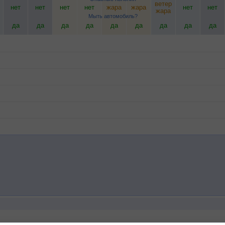
ветер
нет
нет
нет
нет
жара
жара
нет
нет
жара
Мыть автомобиль?
да
да
да
да
да
да
да
да
да