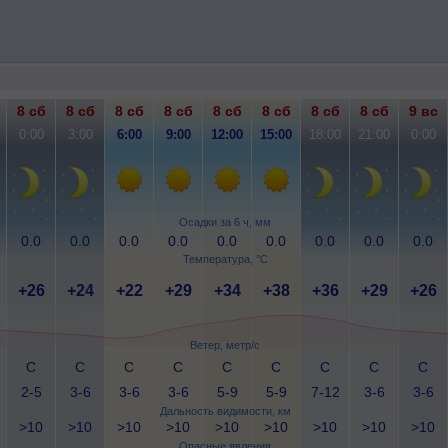
8 сб
8 сб
8 сб
8 сб
8 сб
8 сб
8 сб
8 сб
9 вс
0:00
3:00
6:00
9:00
12:00
15:00
18:00
21:00
0:00
Осадки за 6 ч, мм
0.0
0.0
0.0
0.0
0.0
0.0
0.0
0.0
0.0
Температура, °C
+26
+24
+22
+29
+34
+38
+36
+29
+26
Ветер, метр/с
С
С
С
С
С
С
С
С
С
2-5
3-6
3-6
3-6
5-9
5-9
7-12
3-6
3-6
Дальность видимости, км
>10
>10
>10
>10
>10
>10
>10
>10
>10
Опасные явления