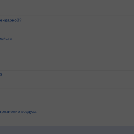
лендарной?
ройств
й
агрязнение воздуха