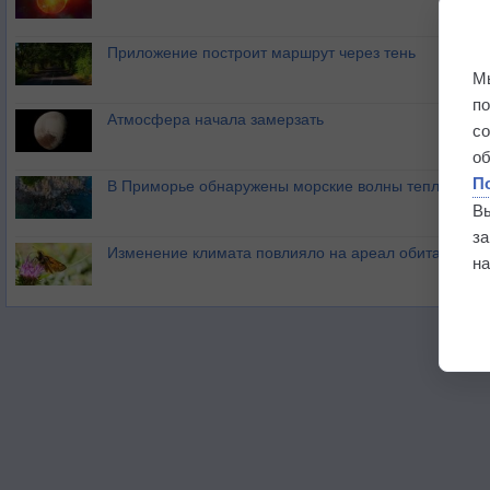
Приложение построит маршрут через тень
М
п
Атмосфера начала замерзать
с
о
П
В Приморье обнаружены морские волны тепла
В
з
Изменение климата повлияло на ареал обитания ба
на