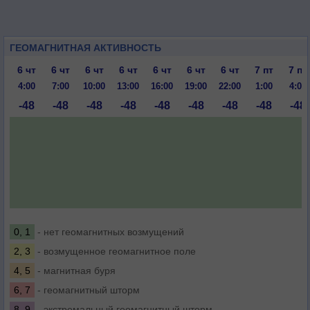
ГЕОМАГНИТНАЯ АКТИВНОСТЬ
6 чт
6 чт
6 чт
6 чт
6 чт
6 чт
6 чт
7 пт
7 пт
4:00
7:00
10:00
13:00
16:00
19:00
22:00
1:00
4:00
-48
-48
-48
-48
-48
-48
-48
-48
-48
0, 1
- нет геомагнитных возмущений
2, 3
- возмущенное геомагнитное поле
4, 5
- магнитная буря
6, 7
- геомагнитный шторм
8, 9
- экстремальный геомагнитный шторм