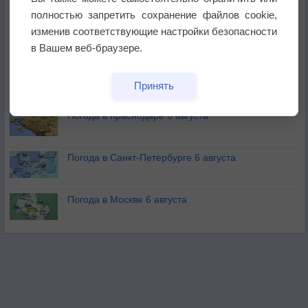
полностью запретить сохранение файлов cookie,
изменив соответствующие настройки безопасности
Изменение климата повлияло на ареал обитания
бабочек
в Вашем веб-браузере.
Погода в Екатеринбурге 6 августа
Принять
Погода в Краснодаре 6 августа
Погода в Санкт-Петербурге 6 августа
Погода в Москве 6 августа