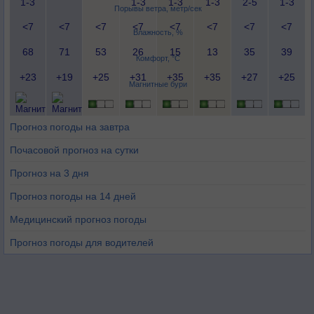
1-3
1-3
1-3
1-3
2-5
1-3
Порывы ветра, метр/сек
<7
<7
<7
<7
<7
<7
<7
<7
Влажность, %
68
71
53
26
15
13
35
39
Комфорт, °C
+23
+19
+25
+31
+35
+35
+27
+25
Магнитные бури
Прогноз погоды на завтра
Почасовой прогноз на сутки
Прогноз на 3 дня
Прогноз погоды на 14 дней
Медицинский прогноз погоды
Прогноз погоды для водителей