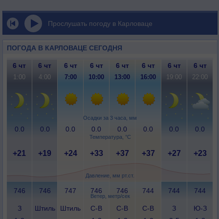
Прослушать погоду в Карловаце
ПОГОДА В КАРЛОВАЦЕ СЕГОДНЯ
6 чт
6 чт
6 чт
6 чт
6 чт
6 чт
6 чт
6 чт
1:00
4:00
7:00
10:00
13:00
16:00
19:00
22:00
Осадки за 3 часа, мм
0.0
0.0
0.0
0.0
0.0
0.0
0.0
0.0
Температура, °C
+21
+19
+24
+33
+37
+37
+27
+23
Давление, мм рт.ст.
746
746
747
746
746
744
744
744
Ветер, метр/сек
З
Штиль
Штиль
С-В
С-В
С-В
З
Ю-З