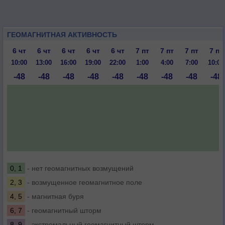
ГЕОМАГНИТНАЯ АКТИВНОСТЬ
6 чт
6 чт
6 чт
6 чт
6 чт
7 пт
7 пт
7 пт
7 пт
10:00
13:00
16:00
19:00
22:00
1:00
4:00
7:00
10:00
-48
-48
-48
-48
-48
-48
-48
-48
-48
0, 1
- нет геомагнитных возмущений
2, 3
- возмущенное геомагнитное поле
4, 5
- магнитная буря
6, 7
- геомагнитный шторм
8, 9
- экстремальный геомагнитный шторм