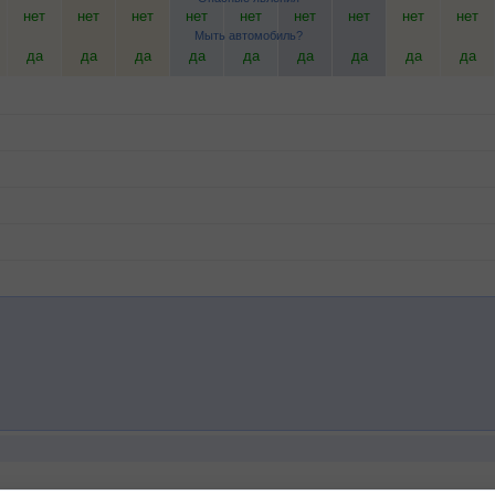
нет
нет
нет
нет
нет
нет
нет
нет
нет
Мыть автомобиль?
да
да
да
да
да
да
да
да
да