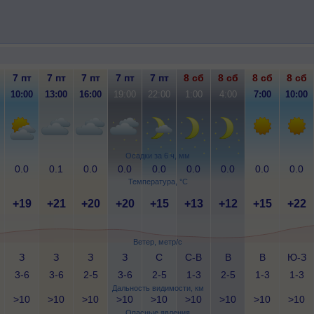
7 пт
7 пт
7 пт
7 пт
7 пт
8 сб
8 сб
8 сб
8 сб
10:00
13:00
16:00
19:00
22:00
1:00
4:00
7:00
10:00
Осадки за 6 ч, мм
0.0
0.1
0.0
0.0
0.0
0.0
0.0
0.0
0.0
Температура, °C
+19
+21
+20
+20
+15
+13
+12
+15
+22
Ветер, метр/с
З
З
З
З
С
С-В
В
В
Ю-З
3-6
3-6
2-5
3-6
2-5
1-3
2-5
1-3
1-3
Дальность видимости, км
>10
>10
>10
>10
>10
>10
>10
>10
>10
Опасные явления