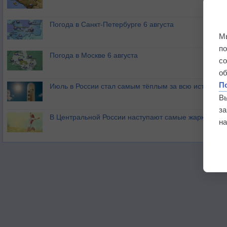
Погода в Санкт-Петербурге 6 августа
М
п
Погода в Москве 6 августа
с
о
П
Июль в России стал самым тёплым за всю историю
В
з
В Центральной России наступают самые жаркие дни 
на