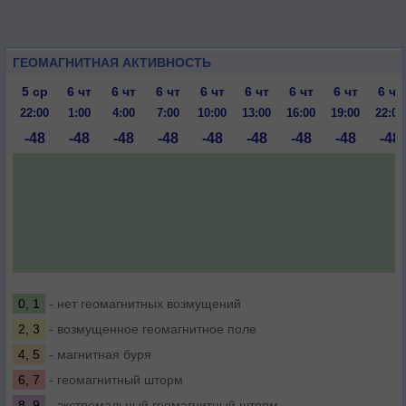
ГЕОМАГНИТНАЯ АКТИВНОСТЬ
5 ср
6 чт
6 чт
6 чт
6 чт
6 чт
6 чт
6 чт
6 чт
22:00
1:00
4:00
7:00
10:00
13:00
16:00
19:00
22:00
-48
-48
-48
-48
-48
-48
-48
-48
-48
0, 1
- нет геомагнитных возмущений
2, 3
- возмущенное геомагнитное поле
4, 5
- магнитная буря
6, 7
- геомагнитный шторм
8, 9
- экстремальный геомагнитный шторм