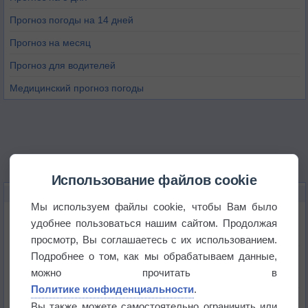
Прогноз погоды на 14 дней
Прогноз на месяц
Прогноз для водителей
Медицинский прогноз погоды
Использование файлов cookie
НОВОЕ О ПОГОДЕ
Мы используем файлы cookie, чтобы Вам было
Дневная температура воздуха в ОАЭ превысила
удобнее пользоваться нашим сайтом. Продолжая
+51°
просмотр, Вы соглашаетесь с их использованием.
Подробнее о том, как мы обрабатываем данные,
Европейские столицы бьют рекорды жары
можно прочитать в
Политике конфиденциальности
.
Впервые за 155 лет в Лондоне в течение месяца
Вы также можете самостоятельно ограничить или