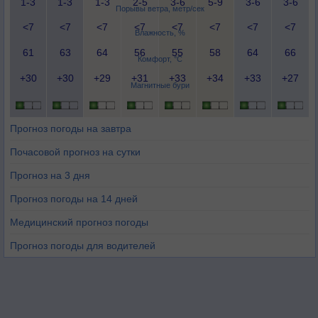
1-3
1-3
1-3
2-5
3-6
5-9
3-6
3-6
Порывы ветра, метр/сек
<7
<7
<7
<7
<7
<7
<7
<7
Влажность, %
61
63
64
56
55
58
64
66
Комфорт, °C
+30
+30
+29
+31
+33
+34
+33
+27
Магнитные бури
Прогноз погоды на завтра
Почасовой прогноз на сутки
Прогноз на 3 дня
Прогноз погоды на 14 дней
Медицинский прогноз погоды
Прогноз погоды для водителей