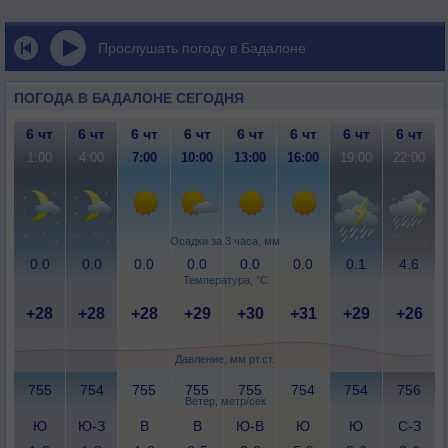
Прослушать погоду в Бадалоне
ПОГОДА В БАДАЛОНЕ СЕГОДНЯ
6 чт
6 чт
6 чт
6 чт
6 чт
6 чт
6 чт
6 чт
1:00
4:00
7:00
10:00
13:00
16:00
19:00
22:00
Осадки за 3 часа, мм
0.0
0.0
0.0
0.0
0.0
0.0
0.1
4.6
Температура, °C
+28
+28
+28
+29
+30
+31
+29
+26
Давление, мм рт.ст.
755
754
755
755
755
754
754
756
Ветер, метр/сек
Ю
Ю-З
В
В
Ю-В
Ю
Ю
С-З