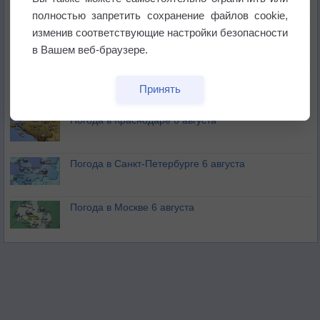
полностью запретить сохранение файлов cookie,
изменив соответствующие настройки безопасности
Изменение климата повлияло на ареал обитания
бабочек
в Вашем веб-браузере.
Погода в Екатеринбурге 6 августа
Принять
Погода в Краснодаре 6 августа
Погода в Санкт-Петербурге 6 августа
Погода в Москве 6 августа