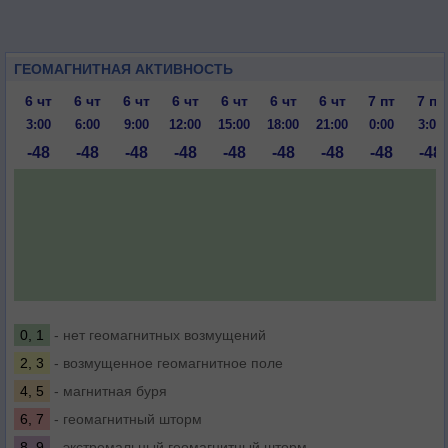
ГЕОМАГНИТНАЯ АКТИВНОСТЬ
6 чт
6 чт
6 чт
6 чт
6 чт
6 чт
6 чт
7 пт
7 пт
3:00
6:00
9:00
12:00
15:00
18:00
21:00
0:00
3:00
-48
-48
-48
-48
-48
-48
-48
-48
-48
0, 1
- нет геомагнитных возмущений
2, 3
- возмущенное геомагнитное поле
4, 5
- магнитная буря
6, 7
- геомагнитный шторм
8, 9
- экстремальный геомагнитный шторм