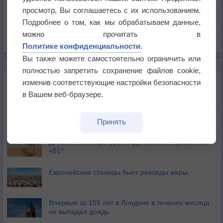
Давление
просмотр, Вы соглашаетесь с их использованием.
Осадки
Подробнее о том, как мы обрабатываем данные,
Облачность
можно прочитать в
Список всех карт
Политике конфиденциальности
.
Вы также можете самостоятельно ограничить или
НОВОЕ О ПОГОДЕ
полностью запретить сохранение файлов cookie,
Июль в России стал самым тёплым за всю
изменив соответствующие настройки безопасности
историю
в Вашем веб-браузере.
В Центральной России наступают самые жаркие
дни этого лета
Принять
Дневная температура воздуха в ОАЭ превысила
+51°
Европейские столицы бьют рекорды жары
Впервые за 155 лет в Лондоне в течение месяца
не выпадал дождь