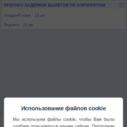
ПРОГНОЗ ЗАДЕРЖЕК ВЫЛЕТОВ ПО АЭРОПОРТАМ
Лондон/Гэтвик - 13 км
Редхилл - 21 км
Шорхам - 26 км
Фэйроакс - 35 км
Брумли - 39 км
Фарнборo - 39 км
Использование файлов cookie
КАРТЫ ПОГОДЫ В ХОРШЕМЕ
Мы используем файлы cookie, чтобы Вам было
Температура
удобнее пользоваться нашим сайтом. Продолжая