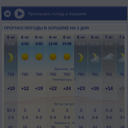
Прослушать погоду в Хоршеме
ПРОГНОЗ ПОГОДЫ В ХОРШЕМЕ НА 3 ДНЯ
6 чт
6 чт
6 чт
6 чт
6 чт
6 чт
6 чт
7 пт
7 пт
3:00
6:00
9:00
12:00
15:00
18:00
21:00
0:00
3:00
Давление, мм
759
760
760
760
760
760
761
761
761
Температура, °C
+10
+12
+19
+22
+24
+23
+16
+14
+13
Ветер, метр/с
Ю-З
З
З
З
З
З
З
С-З
С-З
2-5
2-5
5-9
5-9
5-9
3-6
3-6
3-6
3-6
Влажность, %
87
75
43
28
23
25
44
53
58