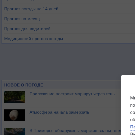
Прогноз погоды на 14 дней
Прогноз на месяц
Прогноз для водителей
Медицинский прогноз погоды
НОВОЕ О ПОГОДЕ
Приложение построит маршрут через тень
М
п
Атмосфера начала замерзать
с
о
П
В Приморье обнаружены морские волны тепла
В