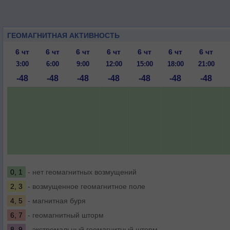
ГЕОМАГНИТНАЯ АКТИВНОСТЬ
6 чт
6 чт
6 чт
6 чт
6 чт
6 чт
6 чт
3:00
6:00
9:00
12:00
15:00
18:00
21:00
-48
-48
-48
-48
-48
-48
-48
0, 1
- нет геомагнитных возмущений
2, 3
- возмущенное геомагнитное поле
4, 5
- магнитная буря
6, 7
- геомагнитный шторм
8, 9
- экстремальный геомагнитный шторм