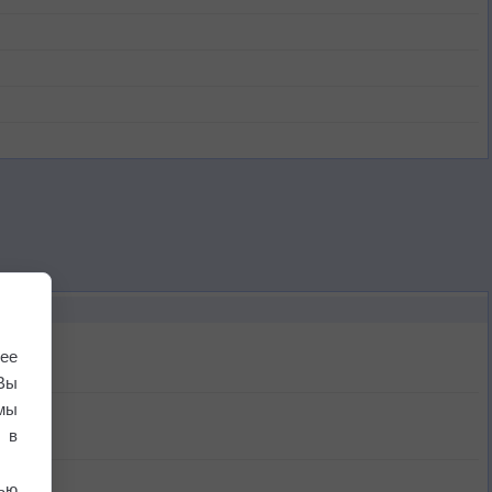
ее
Вы
мы
 в
ью