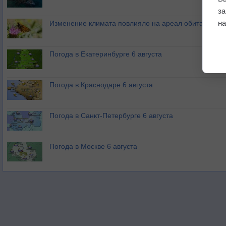
з
на
Изменение климата повлияло на ареал обитания ба
Погода в Екатеринбурге 6 августа
Погода в Краснодаре 6 августа
Погода в Санкт-Петербурге 6 августа
Погода в Москве 6 августа