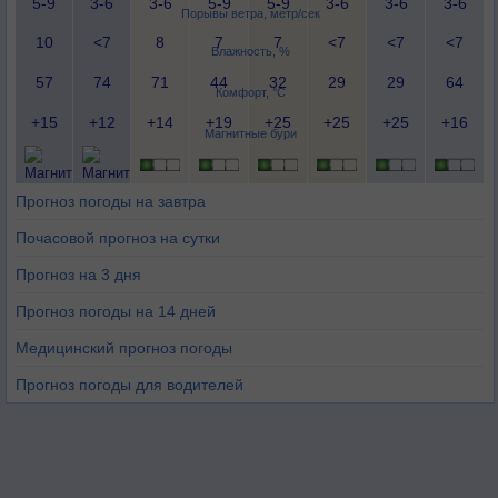
5-9
3-6
3-6
5-9
5-9
3-6
3-6
3-6
Порывы ветра, метр/сек
10
<7
8
7
7
<7
<7
<7
Влажность, %
57
74
71
44
32
29
29
64
Комфорт, °C
+15
+12
+14
+19
+25
+25
+25
+16
Магнитные бури
Прогноз погоды на завтра
Почасовой прогноз на сутки
Прогноз на 3 дня
Прогноз погоды на 14 дней
Медицинский прогноз погоды
Прогноз погоды для водителей