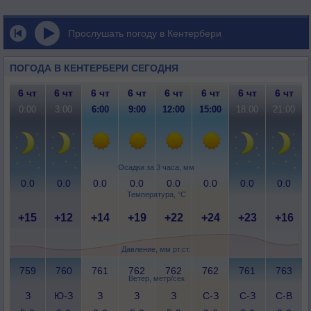
Прослушать погоду в Кентербери
ПОГОДА В КЕНТЕРБЕРИ СЕГОДНЯ
6 чт
6 чт
6 чт
6 чт
6 чт
6 чт
6 чт
6 чт
0:00
3:00
6:00
9:00
12:00
15:00
18:00
21:00
Осадки за 3 часа, мм
0.0
0.0
0.0
0.0
0.0
0.0
0.0
0.0
Температура, °C
+15
+12
+14
+19
+22
+24
+23
+16
Давление, мм рт.ст.
759
760
761
762
762
762
761
763
Ветер, метр/сек
З
Ю-З
З
З
З
С-З
С-З
С-В