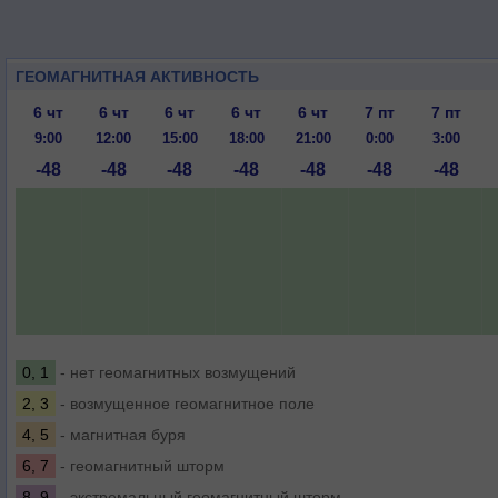
ГЕОМАГНИТНАЯ АКТИВНОСТЬ
6 чт
6 чт
6 чт
6 чт
6 чт
7 пт
7 пт
9:00
12:00
15:00
18:00
21:00
0:00
3:00
-48
-48
-48
-48
-48
-48
-48
0, 1
- нет геомагнитных возмущений
2, 3
- возмущенное геомагнитное поле
4, 5
- магнитная буря
6, 7
- геомагнитный шторм
8, 9
- экстремальный геомагнитный шторм