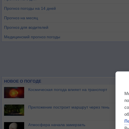
Прогноз погоды на 14 дней
Прогноз на месяц
Прогноз для водителей
Медицинский прогноз погоды
НОВОЕ О ПОГОДЕ
Космическая погода влияет на транспорт
М
п
Приложение построит маршрут через тень
с
о
П
Атмосфера начала замерзать
В