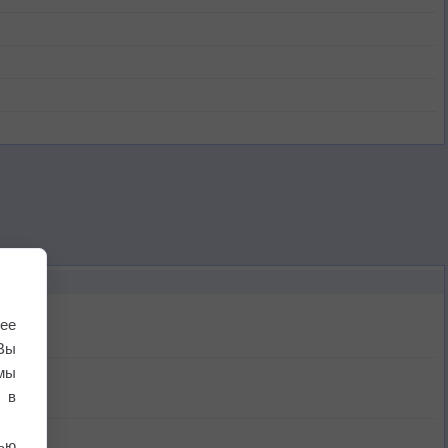
ее
Вы
мы
 в
ью