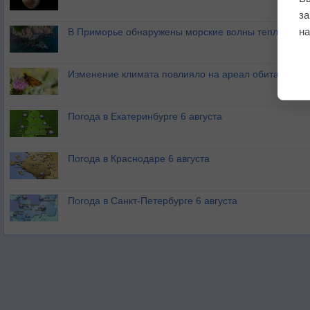
з
на
В Приморье обнаружены морские волны тепла
Изменение климата повлияло на ареал обитания ба
Погода в Екатеринбурге 6 августа
Погода в Краснодаре 6 августа
Погода в Санкт-Петербурге 6 августа