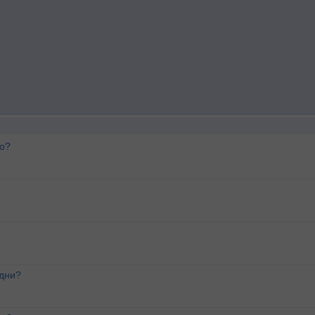
го?
 дни?