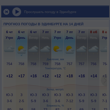
Прослушать погоду в Эдинбурге
ПРОГНОЗ ПОГОДЫ В ЭДИНБУРГЕ НА 14 ДНЕЙ
6 чт
6 чт
6 чт
7 пт
7 пт
7 пт
7 пт
8 сб
8 сб
Утро
День
Вечер
Ночь
Утро
День
Вечер
Ночь
Утро
Давление, мм
754
758
758
759
758
757
757
756
754
Температура, °C
+12
+17
+16
+12
+12
+18
+16
+14
+14
Ветер, метр/с
Ю-З
З
Ю-З
Ю-З
Ю-З
Ю-З
Ю-З
Ю-З
Ю-З
3-6
2-5
5-9
3-6
3-6
7-12
5-9
5-9
7-12
Влажность, %
80
56
58
72
82
57
69
74
73