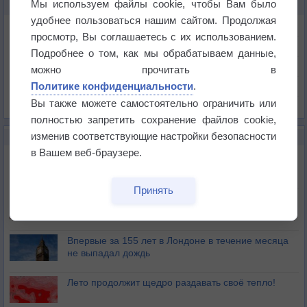
Мы используем файлы cookie, чтобы Вам было
КАРТЫ ПОГОДЫ В ЭДИНБУРГЕ
удобнее пользоваться нашим сайтом. Продолжая
Температура
просмотр, Вы соглашаетесь с их использованием.
Давление
Подробнее о том, как мы обрабатываем данные,
Осадки
можно прочитать в
Политике конфиденциальности
.
Облачность
Вы также можете самостоятельно ограничить или
Список всех карт
полностью запретить сохранение файлов cookie,
изменив соответствующие настройки безопасности
НОВОЕ О ПОГОДЕ
в Вашем веб-браузере.
Дневная температура воздуха в ОАЭ превысила
+51°
Принять
Европейские столицы бьют рекорды жары
Впервые за 155 лет в Лондоне в течение месяца
не выпадал дождь
Лето продолжит щедро раздавать своё тепло!