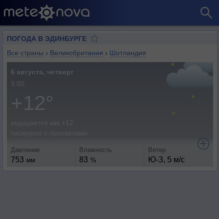
ПОГОДА В ЭДИНБУРГЕ
Все страны
›
Великобритания
›
Шотландия
6 августа, четверг
3:00
+12°
ощущается как +12
пасмурно с просветами
Давление
Влажность
Ветер
753
83
Ю-З, 5 м/с
мм
%