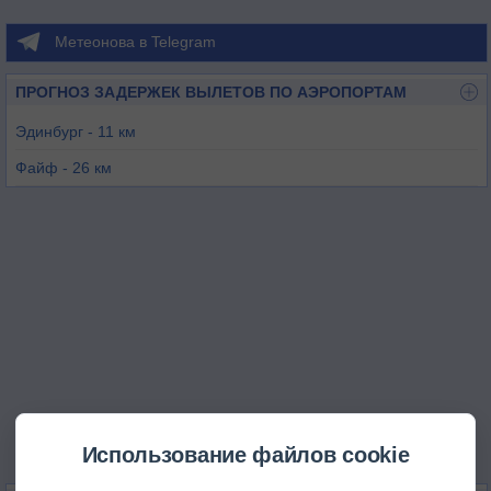
Метеонова в Telegram
ПРОГНОЗ ЗАДЕРЖЕК ВЫЛЕТОВ ПО АЭРОПОРТАМ
Эдинбург - 11 км
Файф - 26 км
Камбернолд - 48 км
Сент-Эндрюс - 51 км
Перт - 55 км
Данди - 57 км
Использование файлов cookie