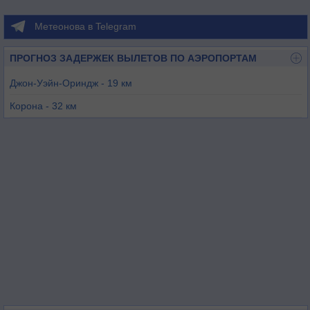
Метеонова в Telegram
ПРОГНОЗ ЗАДЕРЖЕК ВЫЛЕТОВ ПО АЭРОПОРТАМ
Джон-Уэйн-Ориндж - 19 км
Корона - 32 км
Лос-Аламитос - 39 км
Фуллертон - 40 км
Чино - 40 км
Оушенсайд - 42 км