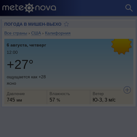
ПОГОДА В МИШЕН-ВЬЕХО
Все страны
›
США
›
Калифорния
6 августа, четверг
12:00
+27°
ощущается как +28
ясно
Давление
Влажность
Ветер
745
57
Ю-З, 3 м/с
мм
%