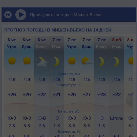
Прослушать погоду в Мишен-Вьехо
ПРОГНОЗ ПОГОДЫ В МИШЕН-ВЬЕХО НА 14 ДНЕЙ
6 чт
6 чт
6 чт
7 пт
7 пт
7 пт
7 пт
8 сб
8 сб
Утро
День
Вечер
Ночь
Утро
День
Вечер
Ночь
Утро
Давление, мм
746
744
746
746
746
745
746
745
745
Температура, °C
+26
+26
+22
+21
+26
+27
+23
+22
+28
Ветер, метр/с
Ю-З
Ю-З
Ю-В
Ю
Ю-З
Ю-З
Ю
Штиль
Ю-З
2-5
3-6
2-5
1-3
3-6
3-6
1-3
3-6
Влажность, %
60
58
74
78
58
48
62
68
47