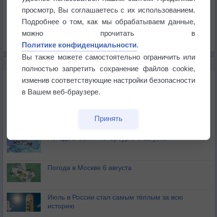
Давление
просмотр, Вы соглашаетесь с их использованием.
Осадки
Подробнее о том, как мы обрабатываем данные,
Облачность
можно прочитать в
Список всех карт
Политике конфиденциальности
.
Вы также можете самостоятельно ограничить или
НОВОЕ О ПОГОДЕ
полностью запретить сохранение файлов cookie,
Погода в Екатеринбурге 6 августа
изменив соответствующие настройки безопасности
в Вашем веб-браузере.
Погода в Краснодаре 6 августа
Принять
Погода в Санкт-Петербурге 6 августа
Погода в Москве 6 августа
Июль в России стал самым тёплым за всю
историю