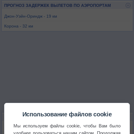
ПРОГНОЗ ЗАДЕРЖЕК ВЫЛЕТОВ ПО АЭРОПОРТАМ
Джон-Уэйн-Ориндж - 19 км
Корона - 32 км
Лос-Аламитос - 39 км
Фуллертон - 40 км
Чино - 40 км
Оушенсайд - 42 км
Использование файлов cookie
КАРТЫ ПОГОДЫ В МИШЕН-ВЬЕХО
Мы используем файлы cookie, чтобы Вам было
Температура
удобнее пользоваться нашим сайтом. Продолжая