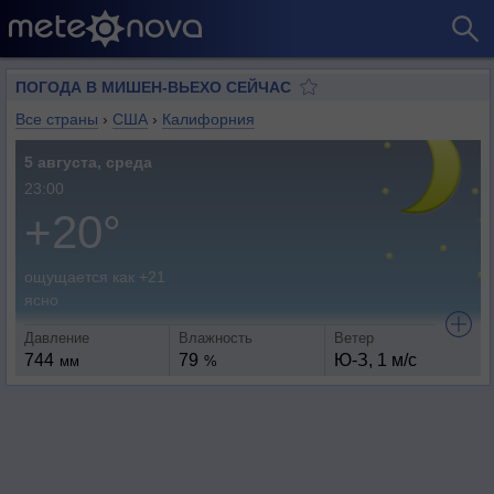
ПОГОДА В МИШЕН-ВЬЕХО СЕЙЧАС
Все страны
›
США
›
Калифорния
5 августа, среда
23:00
+20°
ощущается как +21
ясно
Давление
Влажность
Ветер
744
79
Ю-З, 1 м/с
мм
%