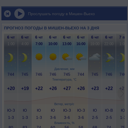
Прослушать погоду в Мишен-Вьехо
ПРОГНОЗ ПОГОДЫ В МИШЕН-ВЬЕХО НА 3 ДНЯ
6 чт
6 чт
6 чт
6 чт
6 чт
6 чт
6 чт
6 чт
7 пт
1:00
4:00
7:00
10:00
13:00
16:00
19:00
22:00
1:00
Давление, мм
744
745
746
746
745
744
745
746
746
Температура, °C
+20
+19
+22
+26
+27
+26
+23
+22
+21
Ветер, метр/с
Ю-З
Ю
Ю
Ю
Ю-З
Ю-З
Ю
Ю-В
Ю
1-3
1-3
1-3
3-6
3-6
3-6
2-5
2-5
1-3
Влажность, %
80
83
74
60
56
58
68
74
75