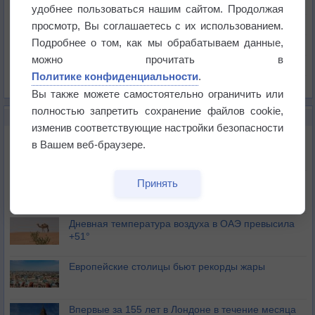
Температура
удобнее пользоваться нашим сайтом. Продолжая
Давление
просмотр, Вы соглашаетесь с их использованием.
Подробнее о том, как мы обрабатываем данные,
Осадки
можно прочитать в
Облачность
Политике конфиденциальности
.
Список всех карт
Вы также можете самостоятельно ограничить или
полностью запретить сохранение файлов cookie,
НОВОЕ О ПОГОДЕ
изменив соответствующие настройки безопасности
Июль в России стал самым тёплым за всю
в Вашем веб-браузере.
историю
В Центральной России наступают самые жаркие
Принять
дни этого лета
Дневная температура воздуха в ОАЭ превысила
+51°
Европейские столицы бьют рекорды жары
Впервые за 155 лет в Лондоне в течение месяца