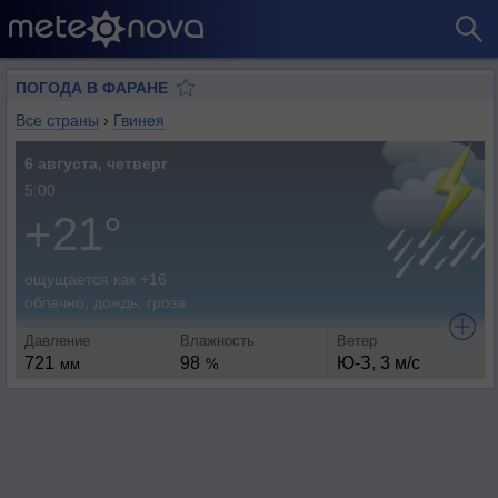
ПОГОДА В ФАРАНЕ
Все страны
›
Гвинея
6 августа, четверг
5:00
+21°
ощущается как +16
облачно, дождь, гроза
Давление
Влажность
Ветер
721
98
Ю-З, 3 м/с
мм
%