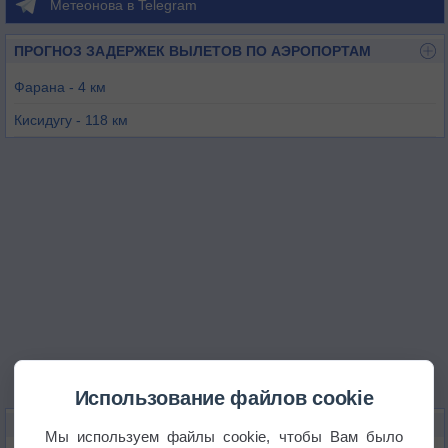
Метеонова в Telegram
ПРОГНОЗ ЗАДЕРЖЕК ВЫЛЕТОВ ПО АЭРОПОРТАМ
Фарана - 4 км
Кисидугу - 118 км
Кабала - 161 км
Енгема - 162 км
Канкан - 171 км
Гбенко - 180 км
Использование файлов cookie
КАРТЫ ПОГОДЫ В ФАРАНЕ
Мы используем файлы cookie, чтобы Вам было