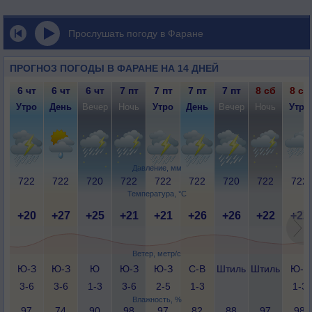
Прослушать погоду в Фаране
ПРОГНОЗ ПОГОДЫ В ФАРАНЕ НА 14 ДНЕЙ
6 чт
6 чт
6 чт
7 пт
7 пт
7 пт
7 пт
8 сб
8 сб
Утро
День
Вечер
Ночь
Утро
День
Вечер
Ночь
Утро
Давление, мм
722
722
720
722
722
722
720
722
722
Температура, °C
+20
+27
+25
+21
+21
+26
+26
+22
+22
Ветер, метр/с
Ю-З
Ю-З
Ю
Ю-З
Ю-З
С-В
Штиль
Штиль
Ю-З
3-6
3-6
1-3
3-6
2-5
1-3
1-3
Влажность, %
97
74
90
98
97
82
88
97
98