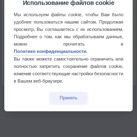
+51°
Использование файлов cookie
Мы используем файлы cookie, чтобы Вам было
Европейские столицы бьют рекорды жары
удобнее пользоваться нашим сайтом. Продолжая
просмотр, Вы соглашаетесь с их использованием.
Впервые за 155 лет в Лондоне в течение месяца
Подробнее о том, как мы обрабатываем данные,
не выпадал дождь
можно прочитать в
Политике конфиденциальности
.
Лето продолжит щедро раздавать своё тепло!
Вы также можете самостоятельно ограничить или
полностью запретить сохранение файлов cookie,
Погода в Екатеринбурге 5 августа
изменив соответствующие настройки безопасности
в Вашем веб-браузере.
Принять