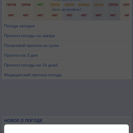
гроза
гроза
нет
гроза
гроза
дождь
гроза
гроза
гроза
Мыть автомобиль?
нет
нет
нет
нет
нет
нет
нет
нет
нет
Погода сегодня
Прогноз погоды на завтра
Почасовой прогноз на сутки
Прогноз на 3 дня
Прогноз погоды на 14 дней
Медицинский прогноз погоды
НОВОЕ О ПОГОДЕ
Дневная температура воздуха в ОАЭ превысила