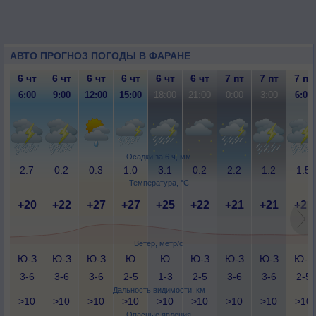
АВТО ПРОГНОЗ ПОГОДЫ В ФАРАНЕ
6 чт
6 чт
6 чт
6 чт
6 чт
6 чт
7 пт
7 пт
7 пт
6:00
9:00
12:00
15:00
18:00
21:00
0:00
3:00
6:00
Осадки за 6 ч, мм
2.7
0.2
0.3
1.0
3.1
0.2
2.2
1.2
1.5
Температура, °C
+20
+22
+27
+27
+25
+22
+21
+21
+21
Ветер, метр/с
Ю-З
Ю-З
Ю-З
Ю
Ю
Ю-З
Ю-З
Ю-З
Ю-З
3-6
3-6
3-6
2-5
1-3
2-5
3-6
3-6
2-5
Дальность видимости, км
>10
>10
>10
>10
>10
>10
>10
>10
>10
Опасные явления