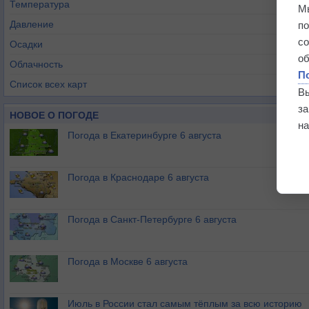
Температура
М
Давление
п
с
Осадки
о
Облачность
П
Список всех карт
В
з
НОВОЕ О ПОГОДЕ
на
Погода в Екатеринбурге 6 августа
Погода в Краснодаре 6 августа
Погода в Санкт-Петербурге 6 августа
Погода в Москве 6 августа
Июль в России стал самым тёплым за всю историю