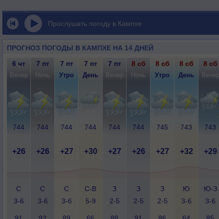
Прослушать погоду в Кампхе
ПРОГНОЗ ПОГОДЫ В КАМПХЕ НА 14 ДНЕЙ
6 чт
7 пт
7 пт
7 пт
7 пт
8 сб
8 сб
8 сб
8 сб
Вечер
Ночь
Утро
День
Вечер
Ночь
Утро
День
Вече
744
744
744
744
744
744
745
743
743
+26
+26
+27
+30
+27
+26
+27
+32
+29
С
С
С
С-В
З
З
З
Ю
Ю-З
3-6
3-6
3-6
5-9
2-5
2-5
2-5
3-6
3-6
91
92
89
66
88
91
86
64
85