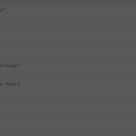
го?
ь посуду?
а. Часть 2