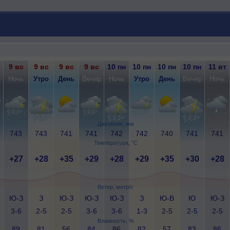
9 вс
9 вс
9 вс
9 вс
10 пн
10 пн
10 пн
10 пн
11 вт
р
Ночь
Утро
День
Вечер
Ночь
Утро
День
Вечер
Ночь
Давление, мм
743
743
741
741
742
742
740
741
741
Температура, °C
+27
+28
+35
+29
+28
+29
+35
+30
+28
Ветер, метр/с
Ю-З
З
Ю-З
Ю-З
Ю-З
З
Ю-В
Ю
Ю-З
3-6
2-5
2-5
3-6
3-6
1-3
2-5
2-5
2-5
Влажность, %
89
81
56
84
86
82
57
83
86