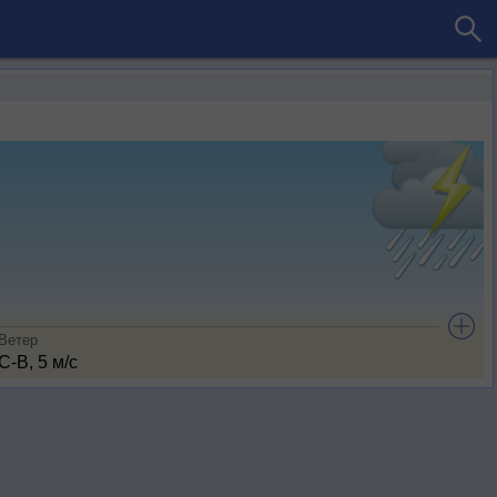
Ветер
С-В, 5 м/с