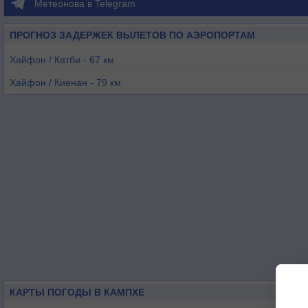
Метеонова в Telegram
ПРОГНОЗ ЗАДЕРЖЕК ВЫЛЕТОВ ПО АЭРОПОРТАМ
Хайфон / Катби - 67 км
Хайфон / Киенан - 79 км
Бакзянг - 119 км
Ханой / Зялам - 150 км
Ханой / Нойбай - 160 км
Наньнин - 197 км
КАРТЫ ПОГОДЫ В КАМПХЕ