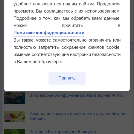
Температура
удобнее пользоваться нашим сайтом. Продолжая
Давление
просмотр, Вы соглашаетесь с их использованием.
Подробнее о том, как мы обрабатываем данные,
Осадки
можно прочитать в
Облачность
Политике конфиденциальности
.
Список всех карт
Вы также можете самостоятельно ограничить или
полностью запретить сохранение файлов cookie,
НОВОЕ О ПОГОДЕ
изменив соответствующие настройки безопасности
Приложение построит маршрут через тень
в Вашем веб-браузере.
Атмосфера начала замерзать
Принять
В Приморье обнаружены морские волны тепла
Изменение климата повлияло на ареал обитания
бабочек
Погода в Екатеринбурге 6 августа