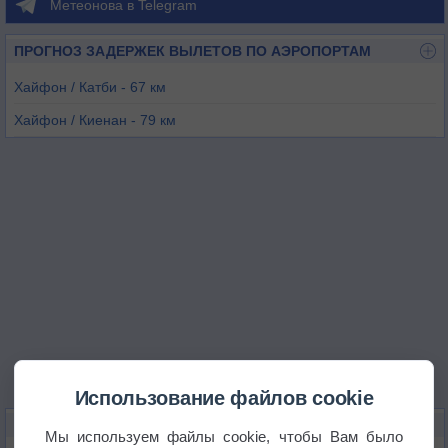
Метеонова в Telegram
ПРОГНОЗ ЗАДЕРЖЕК ВЫЛЕТОВ ПО АЭРОПОРТАМ
Хайфон / Катби - 67 км
Хайфон / Киенан - 79 км
Бакзянг - 119 км
Ханой / Зялам - 150 км
Ханой / Нойбай - 160 км
Наньнин - 197 км
Использование файлов cookie
КАРТЫ ПОГОДЫ В КАМПХЕ
Мы используем файлы cookie, чтобы Вам было