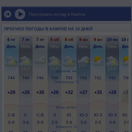
Прослушать погоду в Кампхе
ПРОГНОЗ ПОГОДЫ В КАМПХЕ НА 10 ДНЕЙ
6 чт
7 пт
7 пт
8 сб
8 сб
9 вс
9 вс
10 пн
10 пн
День
Ночь
День
Ночь
День
Ночь
День
Ночь
День
Давление, мм
744
744
744
744
743
743
741
742
740
Температура, °C
+28
+26
+30
+26
+32
+27
+35
+28
+35
Ветер, метр/с
С-В
С
С-В
З
Ю
Ю-З
Ю-З
Ю-З
Ю-В
5-9
3-6
5-9
2-5
3-6
3-6
2-5
3-6
2-5
Влажность, %