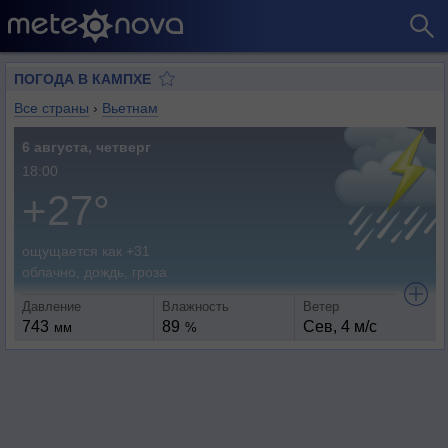
ПОГОДА В КАМПХЕ
Все страны
›
Вьетнам
6 августа, четверг
18:00
+27°
ощущается как +31
облачно, дождь, гроза
Давление
Влажность
Ветер
743
89
Сев, 4 м/с
мм
%