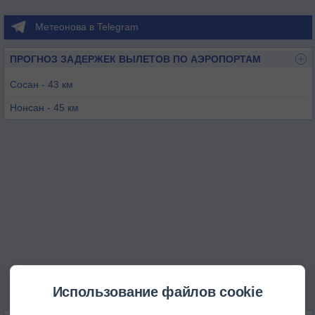
Метеонова в Telegram
ПРОГНОЗ ЗАДЕРЖЕК ВЫЛЕТОВ ПО АЭРОПОРТАМ
Сосан - 43 км
Нонсан - 45 км
Кунсан - 48 км
Чочивон - 66 км
Чонджу - 68 км
Пьёнтаек - 79 км
Использование файлов cookie