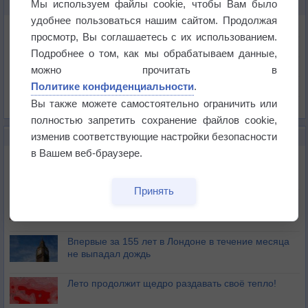
Мы используем файлы cookie, чтобы Вам было
КАРТЫ ПОГОДЫ В ПОРЁНЕ
удобнее пользоваться нашим сайтом. Продолжая
Температура
просмотр, Вы соглашаетесь с их использованием.
Давление
Подробнее о том, как мы обрабатываем данные,
Осадки
можно прочитать в
Политике конфиденциальности
.
Облачность
Вы также можете самостоятельно ограничить или
Список всех карт
полностью запретить сохранение файлов cookie,
изменив соответствующие настройки безопасности
НОВОЕ О ПОГОДЕ
в Вашем веб-браузере.
Дневная температура воздуха в ОАЭ превысила
+51°
Принять
Европейские столицы бьют рекорды жары
Впервые за 155 лет в Лондоне в течение месяца
не выпадал дождь
Лето продолжит щедро раздавать своё тепло!