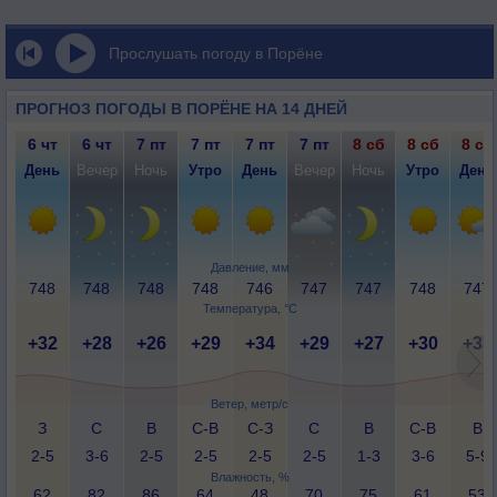
Прослушать погоду в Порёне
ПРОГНОЗ ПОГОДЫ В ПОРЁНЕ НА 14 ДНЕЙ
6 чт
6 чт
7 пт
7 пт
7 пт
7 пт
8 сб
8 сб
8 сб
День
Вечер
Ночь
Утро
День
Вечер
Ночь
Утро
День
Давление, мм
748
748
748
748
746
747
747
748
747
Температура, °C
+32
+28
+26
+29
+34
+29
+27
+30
+33
Ветер, метр/с
З
С
В
С-В
С-З
С
В
С-В
В
2-5
3-6
2-5
2-5
2-5
2-5
1-3
3-6
5-9
Влажность, %
62
82
86
64
48
70
75
61
53