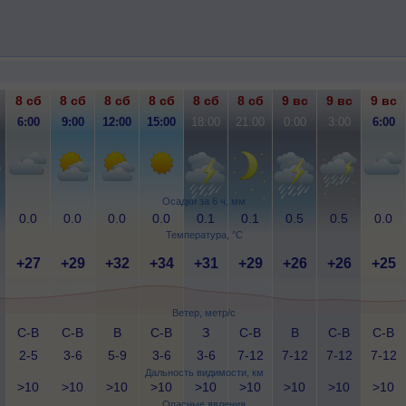
8 сб
8 сб
8 сб
8 сб
8 сб
8 сб
9 вс
9 вс
9 вс
6:00
9:00
12:00
15:00
18:00
21:00
0:00
3:00
6:00
Осадки за 6 ч, мм
0.0
0.0
0.0
0.0
0.1
0.1
0.5
0.5
0.0
Температура, °C
+27
+29
+32
+34
+31
+29
+26
+26
+25
Ветер, метр/с
С-В
С-В
В
С-В
З
С-В
В
С-В
С-В
2-5
3-6
5-9
3-6
3-6
7-12
7-12
7-12
7-12
Дальность видимости, км
>10
>10
>10
>10
>10
>10
>10
>10
>10
Опасные явления