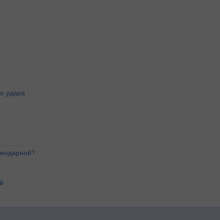
о удара
лендарной?
й