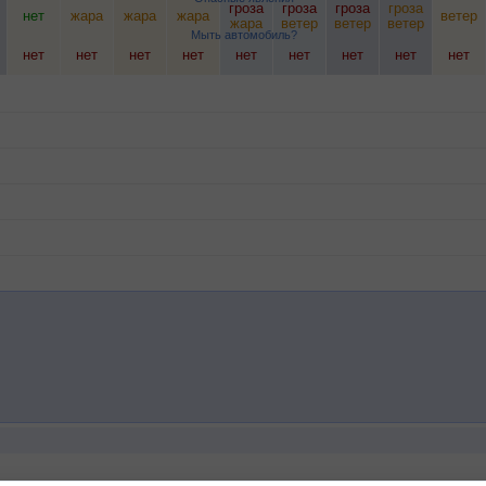
гроза
гроза
гроза
гроза
нет
жара
жара
жара
ветер
жара
ветер
ветер
ветер
Мыть автомобиль?
нет
нет
нет
нет
нет
нет
нет
нет
нет