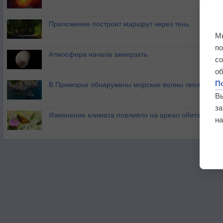
Приложение построит маршрут через тень
М
п
Атмосфера начала замерзать
с
о
П
В Приморье обнаружены морские волны тепла
В
з
Изменение климата повлияло на ареал обитания ба
на