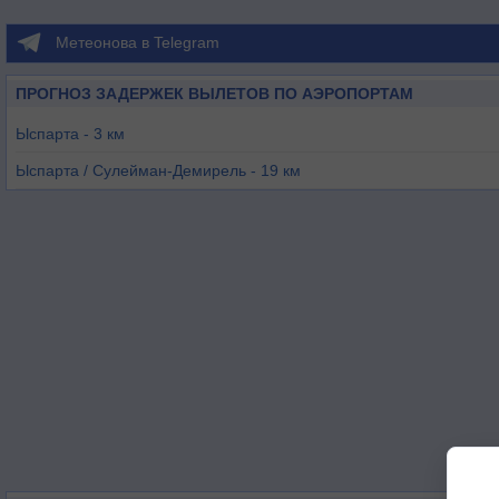
Метеонова в Telegram
ПРОГНОЗ ЗАДЕРЖЕК ВЫЛЕТОВ ПО АЭРОПОРТАМ
Ыспарта - 3 км
Ыспарта / Сулейман-Демирель - 19 км
Денизли - 75 км
Анталия - 99 км
Афьон - 107 км
Ушак - 139 км