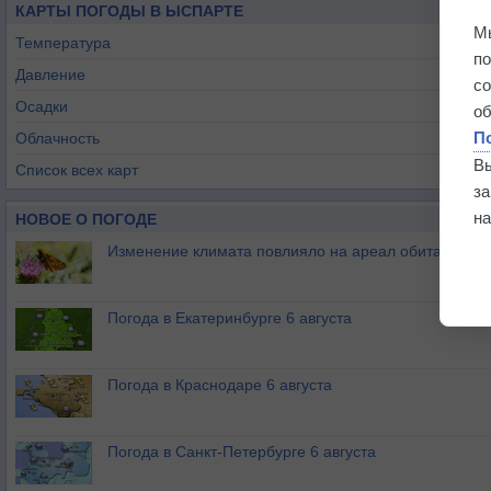
КАРТЫ ПОГОДЫ В ЫСПАРТЕ
М
Температура
п
Давление
с
Осадки
о
П
Облачность
В
Список всех карт
з
на
НОВОЕ О ПОГОДЕ
Изменение климата повлияло на ареал обитания ба
Погода в Екатеринбурге 6 августа
Погода в Краснодаре 6 августа
Погода в Санкт-Петербурге 6 августа