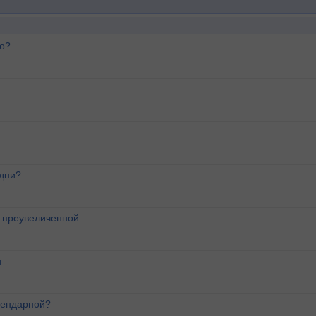
го?
 дни?
о преувеличенной
т
лендарной?