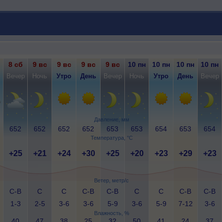
8 сб
9 вс
9 вс
9 вс
9 вс
10 пн
10 пн
10 пн
10 пн
Вечер
Ночь
Утро
День
Вечер
Ночь
Утро
День
Вечер
Давление, мм
652
652
652
652
653
653
654
653
654
Температура, °C
+25
+21
+24
+30
+25
+20
+23
+29
+23
Ветер, метр/с
С-В
С
С
С-В
С-В
С
С
С-В
С-В
1-3
2-5
3-6
3-6
5-9
3-6
5-9
7-12
3-6
Влажность, %
40
47
38
25
32
50
41
24
37