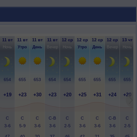
11 вт
11 вт
11 вт
11 вт
12 ср
12 ср
12 ср
12 ср
13 чт
Ночь
Утро
День
Вечер
Ночь
Утро
День
Вечер
Ночь
654
655
653
654
654
655
655
655
655
+19
+23
+30
+23
+20
+25
+31
+24
+20
С
С
С
С-В
С
С
С
С-В
С
3-6
5-9
3-6
3-6
2-5
3-6
3-6
3-6
2-5
47
40
20
37
46
42
21
35
45