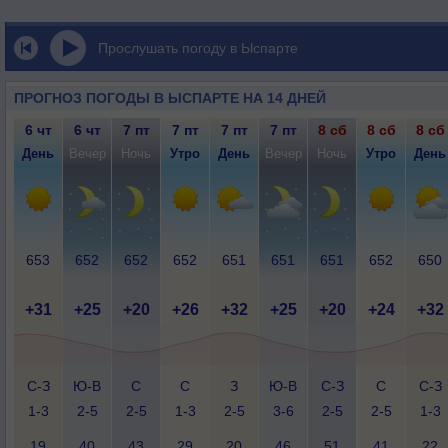
Прослушать погоду в Ыспарте
ПРОГНОЗ ПОГОДЫ В ЫСПАРТЕ НА 14 ДНЕЙ
6 чт
6 чт
7 пт
7 пт
7 пт
7 пт
8 сб
8 сб
8 сб
День
Вечер
Ночь
Утро
День
Вечер
Ночь
Утро
День
653
652
652
652
651
651
651
652
650
+31
+25
+20
+26
+32
+25
+20
+24
+32
С-З
Ю-В
С
С
З
Ю-В
С-З
С
С-З
1-3
2-5
2-5
1-3
2-5
3-6
2-5
2-5
1-3
19
40
43
29
20
46
51
41
22