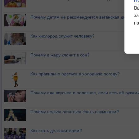
П
В
з
Почему детям не рекомендуется веганская диета?
на
Как кислород служит человеку?
Почему в жару клонит в сон?
Как правильно одеться в холодную погоду?
Почему еда вкуснее и полезнее, если есть её рукам
Почему нельзя ложиться спать неумытым?
Как стать долгожителем?