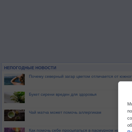
НЕПОГОДНЫЕ НОВОСТИ
Почему северный загар цветом отличается от южно
Букет сирени вреден для здоровья
М
п
Чай матча может помочь аллергикам
с
о
Как помочь себе просыпаться в пасмурном ноябре?