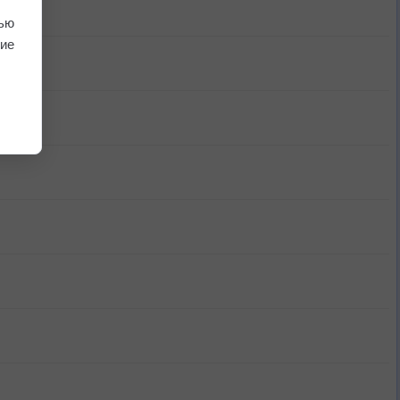
ью
ие