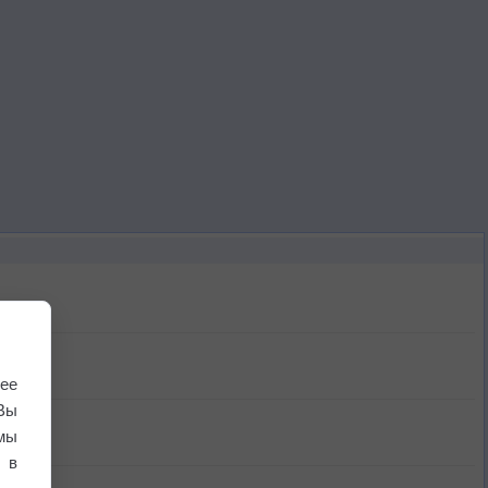
ее
Вы
мы
 в