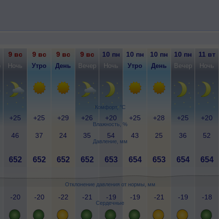
9 вс
9 вс
9 вс
9 вс
10 пн
10 пн
10 пн
10 пн
11 вт
р
Ночь
Утро
День
Вечер
Ночь
Утро
День
Вечер
Ночь
Комфорт, °C
+25
+25
+29
+26
+20
+25
+28
+25
+20
Влажность, %
46
37
24
35
54
43
25
36
52
Давление, мм
652
652
652
652
653
654
653
654
654
Отклонение давления от нормы, мм
-20
-20
-22
-21
-19
-19
-21
-19
-18
Сердечные