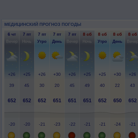
МЕДИЦИНСКИЙ ПРОГНОЗ ПОГОДЫ
6 чт
7 пт
7 пт
7 пт
7 пт
8 сб
8 сб
8 сб
8 сб
Вечер
Ночь
Утро
День
Вечер
Ночь
Утро
День
Вече
+26
+25
+26
+30
+26
+25
+25
+30
+26
39
45
30
20
45
49
40
22
43
652
652
652
651
651
651
652
650
652
-20
-20
-21
-23
-22
-21
-21
-24
-21