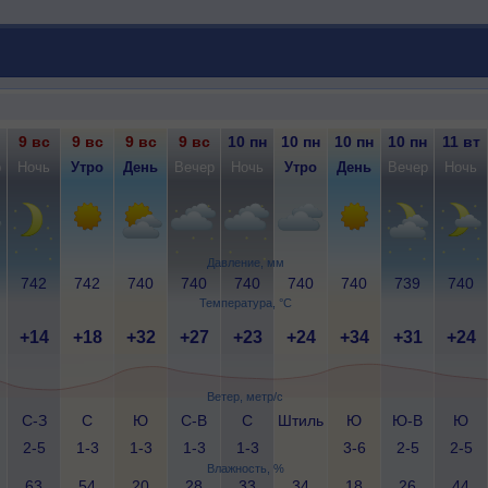
9 вс
9 вс
9 вс
9 вс
10 пн
10 пн
10 пн
10 пн
11 вт
р
Ночь
Утро
День
Вечер
Ночь
Утро
День
Вечер
Ночь
Давление, мм
742
742
740
740
740
740
740
739
740
Температура, °C
+14
+18
+32
+27
+23
+24
+34
+31
+24
Ветер, метр/с
С-З
С
Ю
С-В
С
Штиль
Ю
Ю-В
Ю
2-5
1-3
1-3
1-3
1-3
3-6
2-5
2-5
Влажность, %
63
54
20
28
33
34
18
26
44