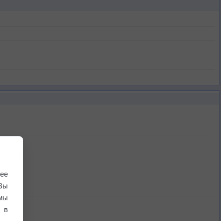
ее
Вы
мы
 в