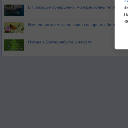
П
В
В Приморье обнаружены морские волны тепла
з
на
Изменение климата повлияло на ареал обитания ба
Погода в Екатеринбурге 6 августа