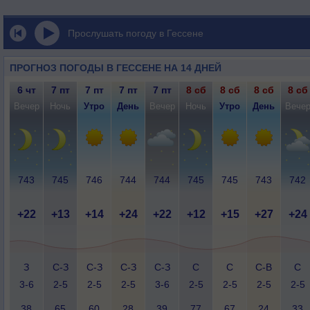
Прослушать погоду в Гессене
ПРОГНОЗ ПОГОДЫ В ГЕССЕНЕ НА 14 ДНЕЙ
6 чт
7 пт
7 пт
7 пт
7 пт
8 сб
8 сб
8 сб
8 сб
Вечер
Ночь
Утро
День
Вечер
Ночь
Утро
День
Вече
743
745
746
744
744
745
745
743
742
+22
+13
+14
+24
+22
+12
+15
+27
+24
З
С-З
С-З
С-З
С-З
С
С
С-В
С
3-6
2-5
2-5
2-5
3-6
2-5
2-5
2-5
2-5
38
65
60
28
39
77
67
24
33