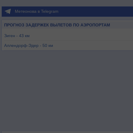
Метеонова в Telegram
ПРОГНОЗ ЗАДЕРЖЕК ВЫЛЕТОВ ПО АЭРОПОРТАМ
Зиген - 43 км
Аллендорф-Эдер - 50 км
Ханау - 51 км
Франкфурт-на-Майне - 62 км
Висбаден - 64 км
Эгельсбах - 69 км