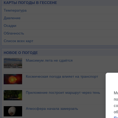
КАРТЫ ПОГОДЫ В ГЕССЕНЕ
Температура
Давление
Осадки
Облачность
Список всех карт
НОВОЕ О ПОГОДЕ
Максимум лета не сдаётся
Космическая погода влияет на транспорт
Приложение построит маршрут через тень
М
п
с
Атмосфера начала замерзать
о