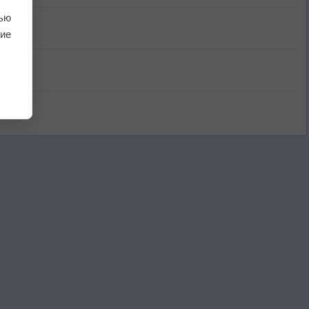
ью
ие