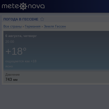
ПОГОДА В ГЕССЕНЕ
Все страны
›
Германия
›
Земля Гессен
6 августа, четверг
20:00
+18°
ощущается как +18
ясно
Давление
743
мм